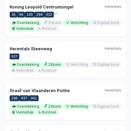
Koning Leopold Centrumsingel
Herentals
+
1
36
94
145
294
332
🌧️
Overdekking
🪑
Zitbank
💡
Verlichting
📺
Digitaal bord
🗑️
Vuilnisbak
♿
Rolstoel
Herentals Steenweg
Herentals
937
🌧️
Overdekking
🪑
Zitbank
💡
Verlichting
📺
Digitaal bord
🗑️
Vuilnisbak
♿
Rolstoel
Graaf van Vlaanderen Politie
Herentals
208
937
941
🌧️
Overdekking
🪑
Zitbank
💡
Verlichting
📺
Digitaal bord
🗑️
Vuilnisbak
♿
Rolstoel