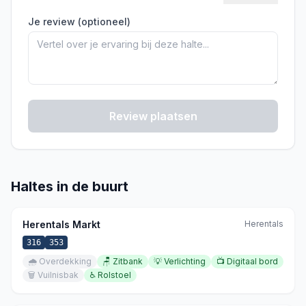
Je review (optioneel)
Review plaatsen
Haltes in de buurt
Herentals Markt
Herentals
316
353
🌧️
Overdekking
🪑
Zitbank
💡
Verlichting
📺
Digitaal bord
🗑️
Vuilnisbak
♿
Rolstoel