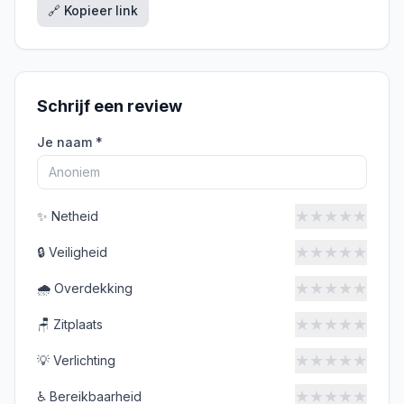
🔗 Kopieer link
Schrijf een review
Je naam *
★
★
★
★
★
✨
Netheid
★
★
★
★
★
🔒
Veiligheid
★
★
★
★
★
🌧️
Overdekking
★
★
★
★
★
🪑
Zitplaats
★
★
★
★
★
💡
Verlichting
★
★
★
★
★
♿
Bereikbaarheid