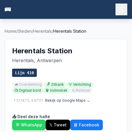
🚌
Home
/
Steden
/
Herentals
/
Herentals Station
Herentals Station
Herentals
,
Antwerpen
Lijn
410
🌧️
Overdekking
🪑
Zitbank
💡
Verlichting
📺
Digitaal bord
🗑️
Vuilnisbak
♿
Rolstoel
📍
51.1473
,
4.8701
Bekijk op Google Maps →
📤 Deel deze halte
💬 WhatsApp
𝕏 Tweet
📘 Facebook