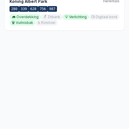
Koning Albert Park
Herentals
280
339
628
756
987
🌧️
Overdekking
🪑
Zitbank
💡
Verlichting
📺
Digitaal bord
🗑️
Vuilnisbak
♿
Rolstoel