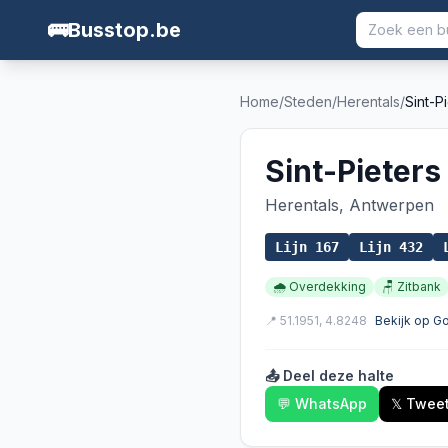
🚌
Busstop.be
Home
/
Steden
/
Herentals
/
Sint-
Sint-Pieter
Herentals
,
Antwerpen
Lijn
167
Lijn
432
🌧️
Overdekking
🪑
Zitbank
📍
51.1951
,
4.8248
Bekijk op 
📤 Deel deze halte
💬 WhatsApp
𝕏 Twee