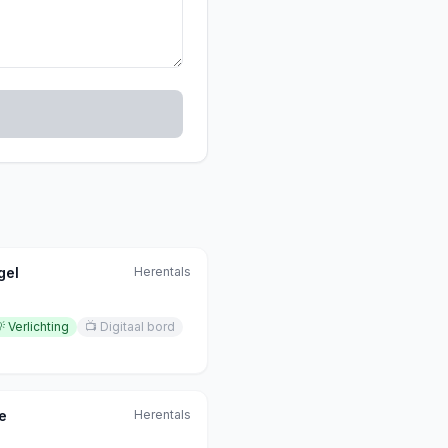
gel
Herentals

Verlichting
📺
Digitaal bord
e
Herentals