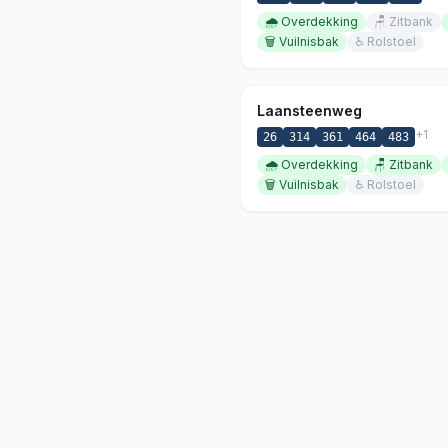
🌧️
Overdekking
🪑
Zitbank
🗑️
Vuilnisbak
♿
Rolstoel
Laansteenweg
+
1
26
314
361
464
483
🌧️
Overdekking
🪑
Zitbank
🗑️
Vuilnisbak
♿
Rolstoel