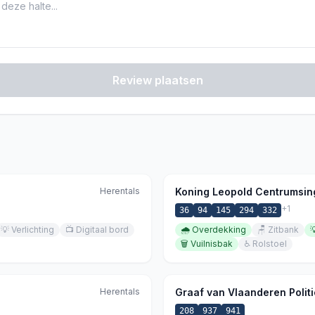
Review plaatsen
Herentals
Koning Leopold Centrumsin
+
1
36
94
145
294
332
💡
Verlichting
📺
Digitaal bord
🌧️
Overdekking
🪑
Zitbank

🗑️
Vuilnisbak
♿
Rolstoel
Herentals
Graaf van Vlaanderen Politi
208
937
941