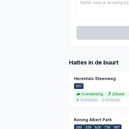
Haltes in de buurt
Herentals Steenweg
937
🌧️
Overdekking
🪑
Zitbank
🗑️
Vuilnisbak
♿
Rolstoel
Koning Albert Park
280
339
628
756
987