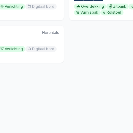
💡
Verlichting
📺
Digitaal bord
🌧️
Overdekking
🪑
Zitbank

🗑️
Vuilnisbak
♿
Rolstoel
Herentals
💡
Verlichting
📺
Digitaal bord