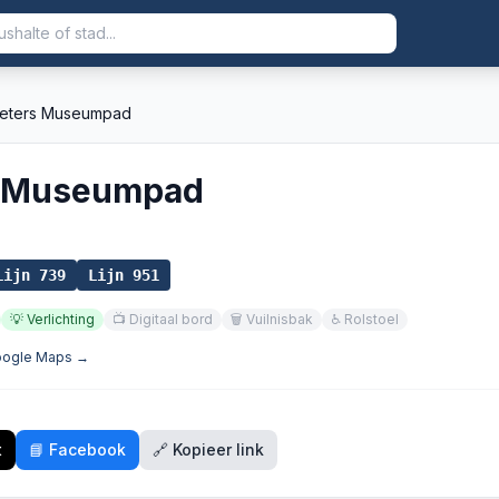
Pieters Museumpad
s Museumpad
Lijn
739
Lijn
951
💡
Verlichting
📺
Digitaal bord
🗑️
Vuilnisbak
♿
Rolstoel
Google Maps →
t
📘 Facebook
🔗 Kopieer link