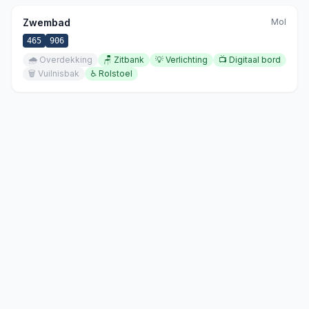
Zwembad
Mol
465
906
🌧️
Overdekking
🪑
Zitbank
💡
Verlichting
📺
Digitaal bord
🗑️
Vuilnisbak
♿
Rolstoel