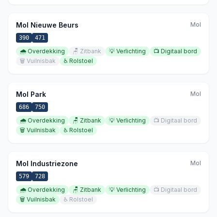
Mol Nieuwe Beurs
Mol
390
471
🌧️
Overdekking
🪑
Zitbank
💡
Verlichting
📺
Digitaal bord
🗑️
Vuilnisbak
♿
Rolstoel
Mol Park
Mol
686
750
🌧️
Overdekking
🪑
Zitbank
💡
Verlichting
📺
Digitaal bord
🗑️
Vuilnisbak
♿
Rolstoel
Mol Industriezone
Mol
579
728
🌧️
Overdekking
🪑
Zitbank
💡
Verlichting
📺
Digitaal bord
🗑️
Vuilnisbak
♿
Rolstoel