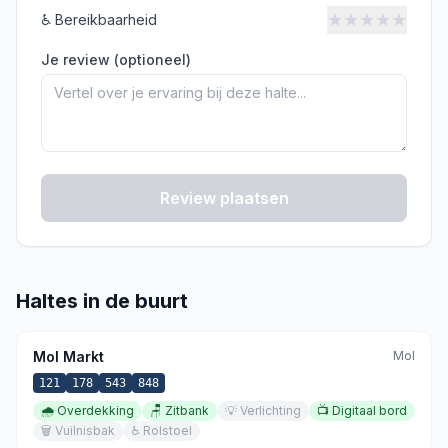
★
★
★
★
★
♿
Bereikbaarheid
Je review (optioneel)
Review plaatsen
Haltes in de buurt
Mol Markt
Mol
121
178
543
848
🌧️
Overdekking
🪑
Zitbank
💡
Verlichting
📺
Digitaal bord
🗑️
Vuilnisbak
♿
Rolstoel