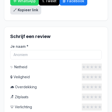
💬 WhatsApp
𝕏 Tweet
📘 Facebook
🔗 Kopieer link
Schrijf een review
Je naam *
★
★
★
★
★
✨
Netheid
★
★
★
★
★
🔒
Veiligheid
★
★
★
★
★
🌧️
Overdekking
★
★
★
★
★
🪑
Zitplaats
★
★
★
★
★
💡
Verlichting