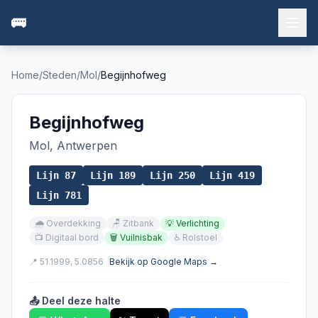
🚌
Home
/
Steden
/
Mol
/
Begijnhofweg
Begijnhofweg
Mol
,
Antwerpen
Lijn
87
Lijn
189
Lijn
250
Lijn
419
Lijn
781
🌧️
Overdekking
🪑
Zitbank
💡
Verlichting
📺
Digitaal bord
🗑️
Vuilnisbak
♿
Rolstoel
📍
51.1999
,
5.0856
Bekijk op Google Maps →
📤 Deel deze halte