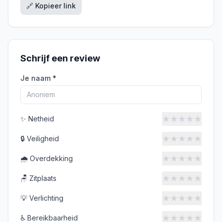
🔗 Kopieer link
Schrijf een review
Je naam *
★
★
★
★
★
✨
Netheid
★
★
★
★
★
🔒
Veiligheid
★
★
★
★
★
🌧️
Overdekking
★
★
★
★
★
🪑
Zitplaats
★
★
★
★
★
💡
Verlichting
★
★
★
★
★
♿
Bereikbaarheid