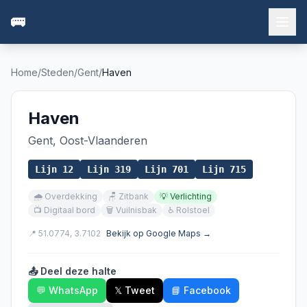
🚌
Home
/
Steden
/
Gent
/
Haven
Haven
Gent
,
Oost-Vlaanderen
Lijn
12
Lijn
319
Lijn
701
Lijn
715
🌧️
Overdekking
🪑
Zitbank
💡
Verlichting
📺
Digitaal bord
🗑️
Vuilnisbak
♿
Rolstoel
📍
51.0774
,
3.7102
Bekijk op Google Maps →
📤 Deel deze halte
💬 WhatsApp
𝕏 Tweet
📘 Facebook