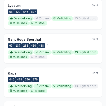
Lyceum
Gent
68
422
546
877
🌧️
Overdekking
🪑
Zitbank
💡
Verlichting
📺
Digitaal bord
🗑️
Vuilnisbak
♿
Rolstoel
Gent Hoge Sporthal
Gent
+
1
65
137
288
400
488
🌧️
Overdekking
🪑
Zitbank
💡
Verlichting
📺
Digitaal bord
🗑️
Vuilnisbak
♿
Rolstoel
Kapel
Gent
446
479
746
879
🌧️
Overdekking
🪑
Zitbank
💡
Verlichting
📺
Digitaal bord
🗑️
Vuilnisbak
♿
Rolstoel