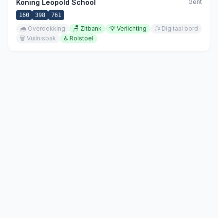
Koning Leopold School
Gent
160
398
761
🌧️
Overdekking
🪑
Zitbank
💡
Verlichting
📺
Digitaal bord
🗑️
Vuilnisbak
♿
Rolstoel