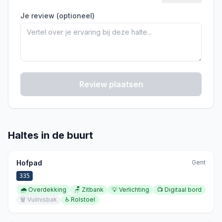
Je review (optioneel)
Review plaatsen
Haltes in de buurt
Hofpad
Gent
335
🌧️
Overdekking
🪑
Zitbank
💡
Verlichting
📺
Digitaal bord
🗑️
Vuilnisbak
♿
Rolstoel