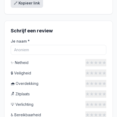
🔗 Kopieer link
Schrijf een review
Je naam *
★
★
★
★
★
✨
Netheid
★
★
★
★
★
🔒
Veiligheid
★
★
★
★
★
🌧️
Overdekking
★
★
★
★
★
🪑
Zitplaats
★
★
★
★
★
💡
Verlichting
★
★
★
★
★
♿
Bereikbaarheid