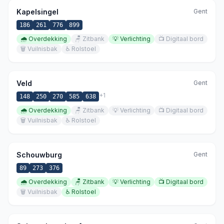
Kapelsingel
Gent
186
261
776
899
🌧️
Overdekking
🪑
Zitbank
💡
Verlichting
📺
Digitaal bord
🗑️
Vuilnisbak
♿
Rolstoel
Veld
Gent
+
1
148
250
270
585
638
🌧️
Overdekking
🪑
Zitbank
💡
Verlichting
📺
Digitaal bord
🗑️
Vuilnisbak
♿
Rolstoel
Schouwburg
Gent
89
273
376
🌧️
Overdekking
🪑
Zitbank
💡
Verlichting
📺
Digitaal bord
🗑️
Vuilnisbak
♿
Rolstoel