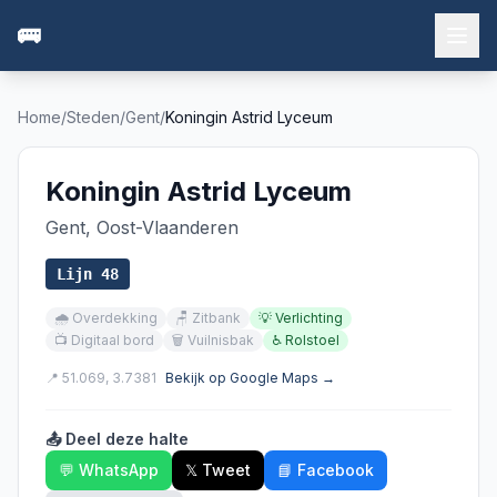
🚌
Home
/
Steden
/
Gent
/
Koningin Astrid Lyceum
Koningin Astrid Lyceum
Gent
,
Oost-Vlaanderen
Lijn
48
🌧️
Overdekking
🪑
Zitbank
💡
Verlichting
📺
Digitaal bord
🗑️
Vuilnisbak
♿
Rolstoel
📍
51.069
,
3.7381
Bekijk op Google Maps →
📤 Deel deze halte
💬 WhatsApp
𝕏 Tweet
📘 Facebook