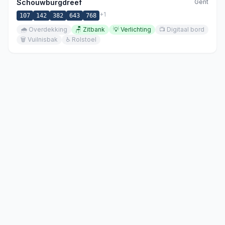
Schouwburgdreef
Gent
+
1
107
142
382
643
768
🌧️
Overdekking
🪑
Zitbank
💡
Verlichting
📺
Digitaal bord
🗑️
Vuilnisbak
♿
Rolstoel