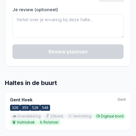
Je review (optioneel)
Review plaatsen
Haltes in de buurt
Gent Hoek
Gent
320
355
528
548
🌧️
Overdekking
🪑
Zitbank
💡
Verlichting
📺
Digitaal bord
🗑️
Vuilnisbak
♿
Rolstoel