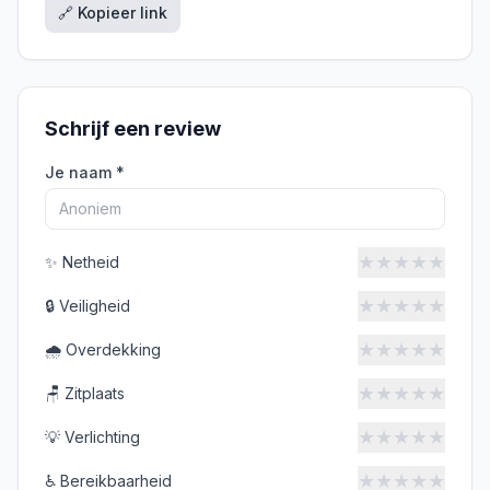
🔗 Kopieer link
Schrijf een review
Je naam *
★
★
★
★
★
✨
Netheid
★
★
★
★
★
🔒
Veiligheid
★
★
★
★
★
🌧️
Overdekking
★
★
★
★
★
🪑
Zitplaats
★
★
★
★
★
💡
Verlichting
★
★
★
★
★
♿
Bereikbaarheid