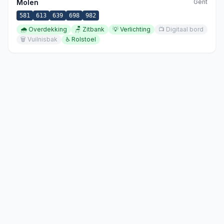
Molen
Gent
581
613
639
698
982
🌧️
Overdekking
🪑
Zitbank
💡
Verlichting
📺
Digitaal bord
🗑️
Vuilnisbak
♿
Rolstoel