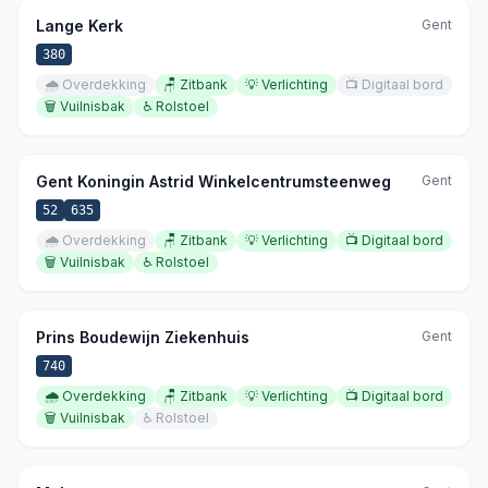
Lange Kerk
Gent
380
🌧️
Overdekking
🪑
Zitbank
💡
Verlichting
📺
Digitaal bord
🗑️
Vuilnisbak
♿
Rolstoel
Gent Koningin Astrid Winkelcentrumsteenweg
Gent
52
635
🌧️
Overdekking
🪑
Zitbank
💡
Verlichting
📺
Digitaal bord
🗑️
Vuilnisbak
♿
Rolstoel
Prins Boudewijn Ziekenhuis
Gent
740
🌧️
Overdekking
🪑
Zitbank
💡
Verlichting
📺
Digitaal bord
🗑️
Vuilnisbak
♿
Rolstoel