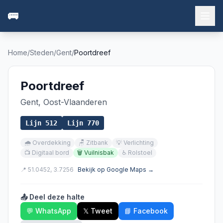
🚌
Home
/
Steden
/
Gent
/
Poortdreef
Poortdreef
Gent
,
Oost-Vlaanderen
Lijn
512
Lijn
770
🌧️
Overdekking
🪑
Zitbank
💡
Verlichting
📺
Digitaal bord
🗑️
Vuilnisbak
♿
Rolstoel
📍
51.0452
,
3.7256
Bekijk op Google Maps →
📤 Deel deze halte
💬 WhatsApp
𝕏 Tweet
📘 Facebook