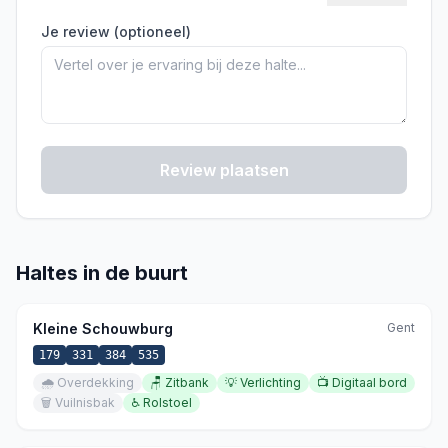
Je review (optioneel)
Review plaatsen
Haltes in de buurt
Kleine Schouwburg
Gent
179
331
384
535
🌧️
Overdekking
🪑
Zitbank
💡
Verlichting
📺
Digitaal bord
🗑️
Vuilnisbak
♿
Rolstoel