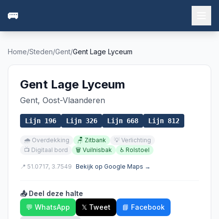
🚌
Home
/
Steden
/
Gent
/
Gent Lage Lyceum
Gent Lage Lyceum
Gent
,
Oost-Vlaanderen
Lijn
196
Lijn
326
Lijn
668
Lijn
812
🌧️
Overdekking
🪑
Zitbank
💡
Verlichting
📺
Digitaal bord
🗑️
Vuilnisbak
♿
Rolstoel
📍
51.0717
,
3.7549
Bekijk op Google Maps →
📤 Deel deze halte
💬 WhatsApp
𝕏 Tweet
📘 Facebook