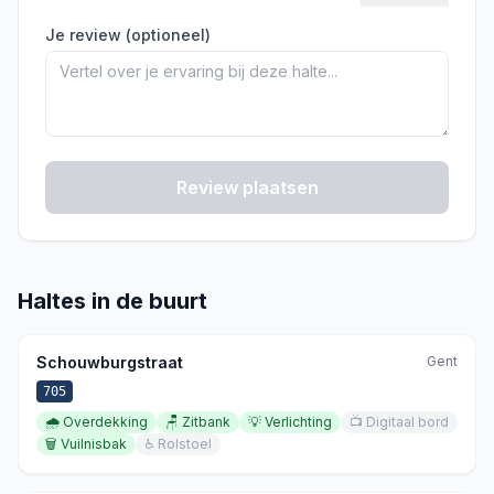
Je review (optioneel)
Review plaatsen
Haltes in de buurt
Schouwburgstraat
Gent
705
🌧️
Overdekking
🪑
Zitbank
💡
Verlichting
📺
Digitaal bord
🗑️
Vuilnisbak
♿
Rolstoel