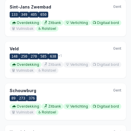
Sint-Jans Zwembad
Gent
133
349
405
650
🌧️
Overdekking
🪑
Zitbank
💡
Verlichting
📺
Digitaal bord
🗑️
Vuilnisbak
♿
Rolstoel
Veld
Gent
+
1
148
250
270
585
638
🌧️
Overdekking
🪑
Zitbank
💡
Verlichting
📺
Digitaal bord
🗑️
Vuilnisbak
♿
Rolstoel
Schouwburg
Gent
89
273
376
🌧️
Overdekking
🪑
Zitbank
💡
Verlichting
📺
Digitaal bord
🗑️
Vuilnisbak
♿
Rolstoel