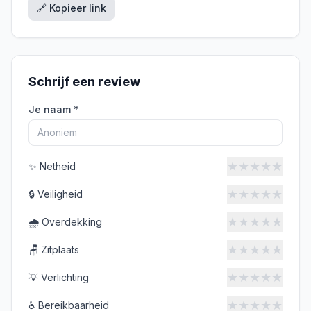
🔗 Kopieer link
Schrijf een review
Je naam *
★
★
★
★
★
✨
Netheid
★
★
★
★
★
🔒
Veiligheid
★
★
★
★
★
🌧️
Overdekking
★
★
★
★
★
🪑
Zitplaats
★
★
★
★
★
💡
Verlichting
★
★
★
★
★
♿
Bereikbaarheid