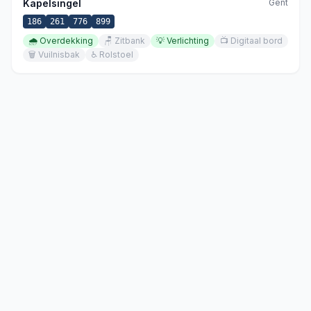
Kapelsingel
Gent
186
261
776
899
🌧️
Overdekking
🪑
Zitbank
💡
Verlichting
📺
Digitaal bord
🗑️
Vuilnisbak
♿
Rolstoel