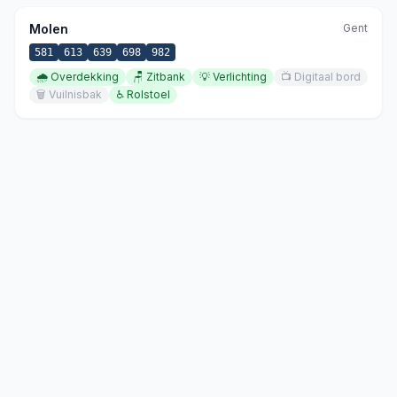
Molen
Gent
581
613
639
698
982
🌧️
Overdekking
🪑
Zitbank
💡
Verlichting
📺
Digitaal bord
🗑️
Vuilnisbak
♿
Rolstoel