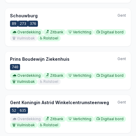
Schouwburg
Gent
89
273
376
🌧️
Overdekking
🪑
Zitbank
💡
Verlichting
📺
Digitaal bord
🗑️
Vuilnisbak
♿
Rolstoel
Prins Boudewijn Ziekenhuis
Gent
740
🌧️
Overdekking
🪑
Zitbank
💡
Verlichting
📺
Digitaal bord
🗑️
Vuilnisbak
♿
Rolstoel
Gent Koningin Astrid Winkelcentrumsteenweg
Gent
52
635
🌧️
Overdekking
🪑
Zitbank
💡
Verlichting
📺
Digitaal bord
🗑️
Vuilnisbak
♿
Rolstoel