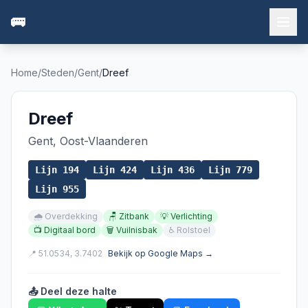
🚌
Home
/
Steden
/
Gent
/
Dreef
Dreef
Gent
,
Oost-Vlaanderen
Lijn
194
Lijn
424
Lijn
436
Lijn
779
Lijn
955
🌧️
Overdekking
🪑
Zitbank
💡
Verlichting
📺
Digitaal bord
🗑️
Vuilnisbak
♿
Rolstoel
📍
51.0534
,
3.7402
Bekijk op Google Maps →
📤 Deel deze halte