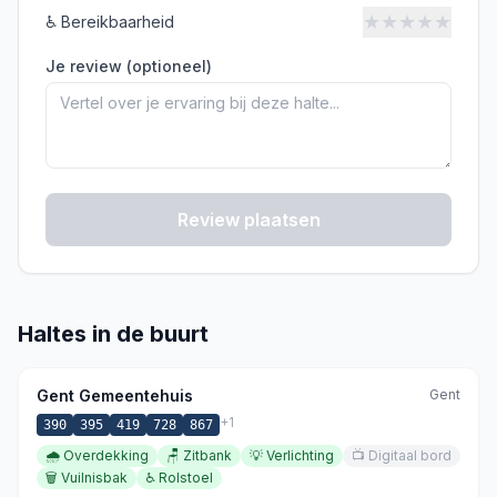
★
★
★
★
★
♿
Bereikbaarheid
Je review (optioneel)
Review plaatsen
Haltes in de buurt
Gent Gemeentehuis
Gent
+
1
390
395
419
728
867
🌧️
Overdekking
🪑
Zitbank
💡
Verlichting
📺
Digitaal bord
🗑️
Vuilnisbak
♿
Rolstoel