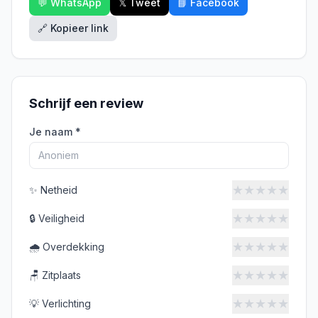
💬 WhatsApp
𝕏 Tweet
📘 Facebook
🔗 Kopieer link
Schrijf een review
Je naam *
★
★
★
★
★
✨
Netheid
★
★
★
★
★
🔒
Veiligheid
★
★
★
★
★
🌧️
Overdekking
★
★
★
★
★
🪑
Zitplaats
★
★
★
★
★
💡
Verlichting