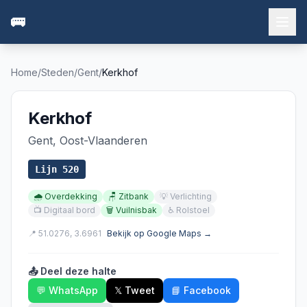
🚌
Home
/
Steden
/
Gent
/
Kerkhof
Kerkhof
Gent
,
Oost-Vlaanderen
Lijn
520
🌧️
Overdekking
🪑
Zitbank
💡
Verlichting
📺
Digitaal bord
🗑️
Vuilnisbak
♿
Rolstoel
📍
51.0276
,
3.6961
Bekijk op Google Maps →
📤 Deel deze halte
💬 WhatsApp
𝕏 Tweet
📘 Facebook