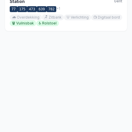
Station
Gent
+
1
77
175
473
639
782
🌧️
Overdekking
🪑
Zitbank
💡
Verlichting
📺
Digitaal bord
🗑️
Vuilnisbak
♿
Rolstoel