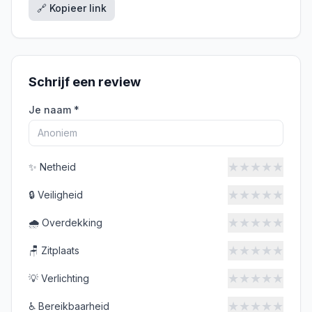
🔗 Kopieer link
Schrijf een review
Je naam *
★
★
★
★
★
✨
Netheid
★
★
★
★
★
🔒
Veiligheid
★
★
★
★
★
🌧️
Overdekking
★
★
★
★
★
🪑
Zitplaats
★
★
★
★
★
💡
Verlichting
★
★
★
★
★
♿
Bereikbaarheid