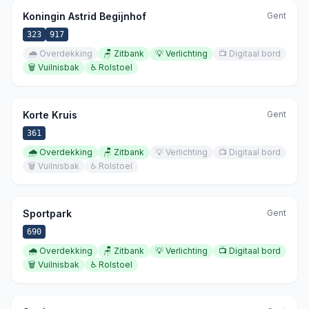
Koningin Astrid Begijnhof
Gent
323
917
🌧️
Overdekking
🪑
Zitbank
💡
Verlichting
📺
Digitaal bord
🗑️
Vuilnisbak
♿
Rolstoel
Korte Kruis
Gent
361
🌧️
Overdekking
🪑
Zitbank
💡
Verlichting
📺
Digitaal bord
🗑️
Vuilnisbak
♿
Rolstoel
Sportpark
Gent
690
🌧️
Overdekking
🪑
Zitbank
💡
Verlichting
📺
Digitaal bord
🗑️
Vuilnisbak
♿
Rolstoel