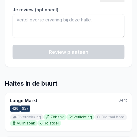
Je review (optioneel)
Review plaatsen
Haltes in de buurt
Lange Markt
Gent
420
857
🌧️
Overdekking
🪑
Zitbank
💡
Verlichting
📺
Digitaal bord
🗑️
Vuilnisbak
♿
Rolstoel