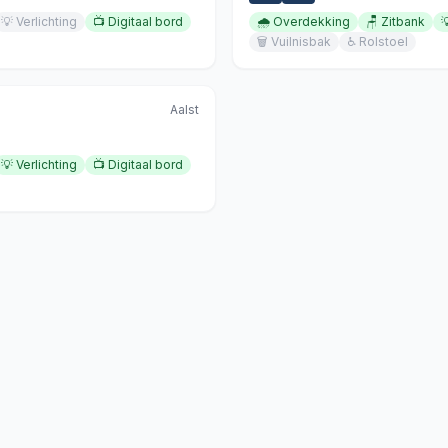
💡
Verlichting
📺
Digitaal bord
🌧️
Overdekking
🪑
Zitbank

🗑️
Vuilnisbak
♿
Rolstoel
Aalst
💡
Verlichting
📺
Digitaal bord