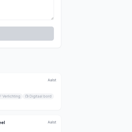
Aalst

Verlichting
📺
Digitaal bord
eel
Aalst