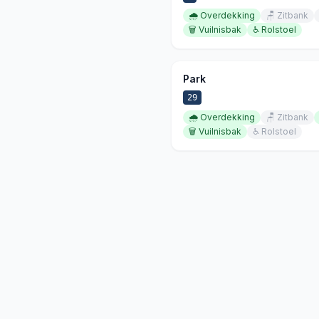
🌧️
Overdekking
🪑
Zitbank
🗑️
Vuilnisbak
♿
Rolstoel
Park
29
🌧️
Overdekking
🪑
Zitbank
🗑️
Vuilnisbak
♿
Rolstoel