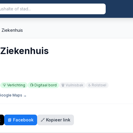
s Ziekenhuis
 Ziekenhuis
💡
Verlichting
📺
Digitaal bord
🗑️
Vuilnisbak
♿
Rolstoel
 Google Maps →
t
📘 Facebook
🔗 Kopieer link