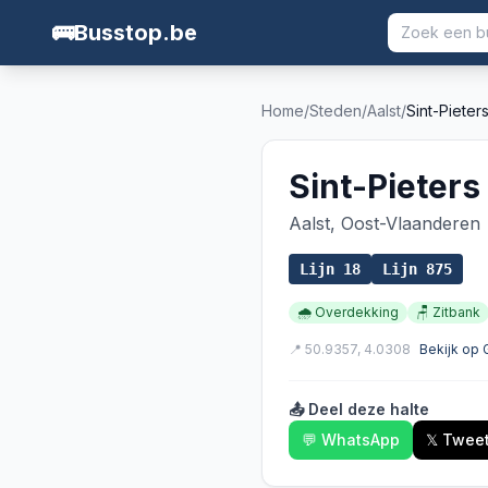
🚌
Busstop.be
Home
/
Steden
/
Aalst
/
Sint-Pieter
Sint-Pieters
Aalst
,
Oost-Vlaanderen
Lijn
18
Lijn
875
🌧️
Overdekking
🪑
Zitbank
📍
50.9357
,
4.0308
Bekijk op
📤 Deel deze halte
💬 WhatsApp
𝕏 Twee