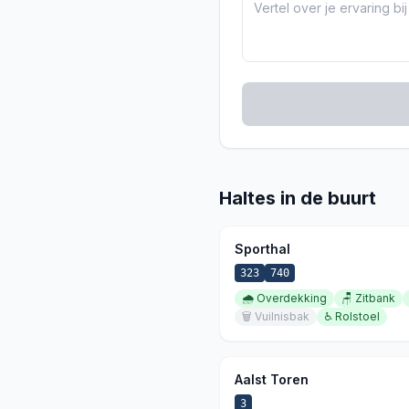
Haltes in de buurt
Sporthal
323
740
🌧️
Overdekking
🪑
Zitbank
🗑️
Vuilnisbak
♿
Rolstoel
Aalst Toren
3