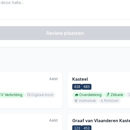
Review plaatsen
Aalst
Kasteel
418
683
💡
Verlichting
📺
Digitaal bord
🌧️
Overdekking
🪑
Zitbank

🗑️
Vuilnisbak
♿
Rolstoel
Aalst
Graaf van Vlaanderen Kast
123
453