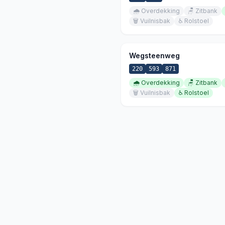
🌧️
Overdekking
🪑
Zitbank
🗑️
Vuilnisbak
♿
Rolstoel
Wegsteenweg
220
593
871
🌧️
Overdekking
🪑
Zitbank
🗑️
Vuilnisbak
♿
Rolstoel