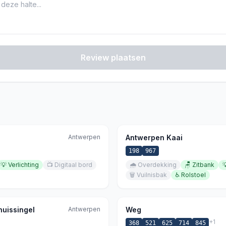
Review plaatsen
Antwerpen
Antwerpen Kaai
198
967
💡
Verlichting
📺
Digitaal bord
🌧️
Overdekking
🪑
Zitbank

🗑️
Vuilnisbak
♿
Rolstoel
uissingel
Antwerpen
Weg
+
1
368
521
625
714
845