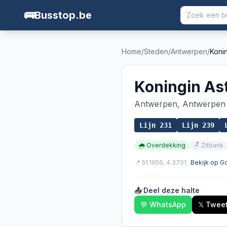
🚌
Busstop.be
Home
/
Steden
/
Antwerpen
/
Konin
Koningin Ast
Antwerpen
,
Antwerpen
Lijn
231
Lijn
239
🌧️
Overdekking
🪑
Zitbank
📍
51.1956
,
4.3701
Bekijk op 
📤 Deel deze halte
💬 WhatsApp
𝕏 Twee