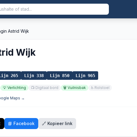
gin Astrid Wijk
rid Wijk
Lijn
265
Lijn
338
Lijn
850
Lijn
965
💡
Verlichting
📺
Digitaal bord
🗑️
Vuilnisbak
♿
Rolstoel
Google Maps →
t
📘 Facebook
🔗 Kopieer link