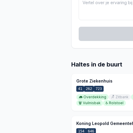
Haltes in de buurt
Grote Ziekenhuis
41
262
723
🌧️
Overdekking
🪑
Zitbank
🗑️
Vuilnisbak
♿
Rolstoel
Koning Leopold Gemeenteh
154
646