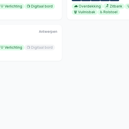
💡
Verlichting
📺
Digitaal bord
🌧️
Overdekking
🪑
Zitbank

🗑️
Vuilnisbak
♿
Rolstoel
Antwerpen
💡
Verlichting
📺
Digitaal bord