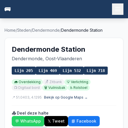
🚌
Home
/
Steden
/
Dendermonde
/
Dendermonde Station
Dendermonde Station
Dendermonde
,
Oost-Vlaanderen
Lijn
205
Lijn
469
Lijn
532
Lijn
718
🌧️
Overdekking
🪑
Zitbank
💡
Verlichting
📺
Digitaal bord
🗑️
Vuilnisbak
♿
Rolstoel
📍
51.0403
,
4.1295
Bekijk op Google Maps →
📤 Deel deze halte
💬 WhatsApp
𝕏 Tweet
📘 Facebook