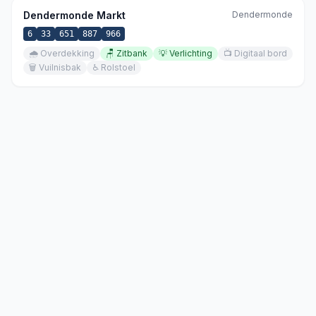
Dendermonde Markt
Dendermonde
6
33
651
887
966
🌧️
Overdekking
🪑
Zitbank
💡
Verlichting
📺
Digitaal bord
🗑️
Vuilnisbak
♿
Rolstoel