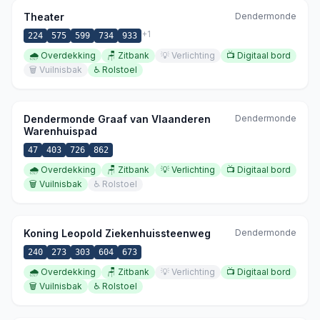
Theater
Dendermonde
+
1
224
575
599
734
933
🌧️
Overdekking
🪑
Zitbank
💡
Verlichting
📺
Digitaal bord
🗑️
Vuilnisbak
♿
Rolstoel
Dendermonde Graaf van Vlaanderen
Dendermonde
Warenhuispad
47
403
726
862
🌧️
Overdekking
🪑
Zitbank
💡
Verlichting
📺
Digitaal bord
🗑️
Vuilnisbak
♿
Rolstoel
Koning Leopold Ziekenhuissteenweg
Dendermonde
240
273
303
604
673
🌧️
Overdekking
🪑
Zitbank
💡
Verlichting
📺
Digitaal bord
🗑️
Vuilnisbak
♿
Rolstoel