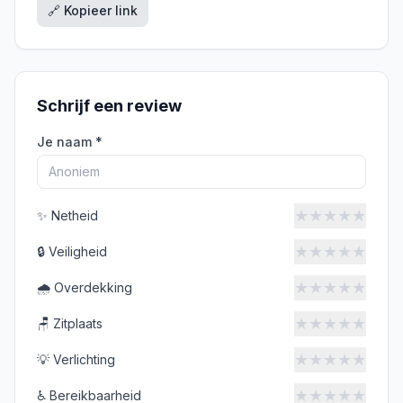
🔗 Kopieer link
Schrijf een review
Je naam *
★
★
★
★
★
✨
Netheid
★
★
★
★
★
🔒
Veiligheid
★
★
★
★
★
🌧️
Overdekking
★
★
★
★
★
🪑
Zitplaats
★
★
★
★
★
💡
Verlichting
★
★
★
★
★
♿
Bereikbaarheid