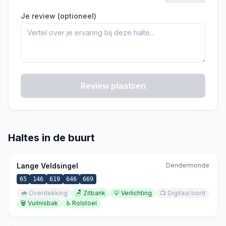
Je review (optioneel)
Review plaatsen
Haltes in de buurt
Lange Veldsingel
Dendermonde
65
146
619
646
669
🌧️
Overdekking
🪑
Zitbank
💡
Verlichting
📺
Digitaal bord
🗑️
Vuilnisbak
♿
Rolstoel