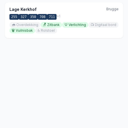
Lage Kerkhof
Brugge
+
1
255
327
350
708
711
🌧️
Overdekking
🪑
Zitbank
💡
Verlichting
📺
Digitaal bord
🗑️
Vuilnisbak
♿
Rolstoel