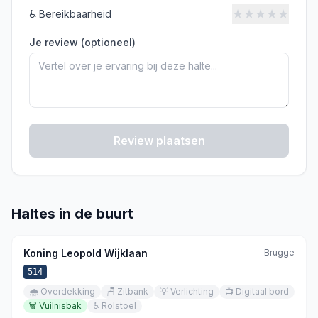
★
★
★
★
★
♿
Bereikbaarheid
Je review (optioneel)
Review plaatsen
Haltes in de buurt
Koning Leopold Wijklaan
Brugge
514
🌧️
Overdekking
🪑
Zitbank
💡
Verlichting
📺
Digitaal bord
🗑️
Vuilnisbak
♿
Rolstoel