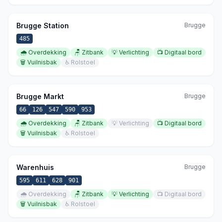
Brugge Station
Brugge
485
🌧️
Overdekking
🪑
Zitbank
💡
Verlichting
📺
Digitaal bord
🗑️
Vuilnisbak
♿
Rolstoel
Brugge Markt
Brugge
66
126
547
590
953
🌧️
Overdekking
🪑
Zitbank
💡
Verlichting
📺
Digitaal bord
🗑️
Vuilnisbak
♿
Rolstoel
Warenhuis
Brugge
595
611
628
901
🌧️
Overdekking
🪑
Zitbank
💡
Verlichting
📺
Digitaal bord
🗑️
Vuilnisbak
♿
Rolstoel