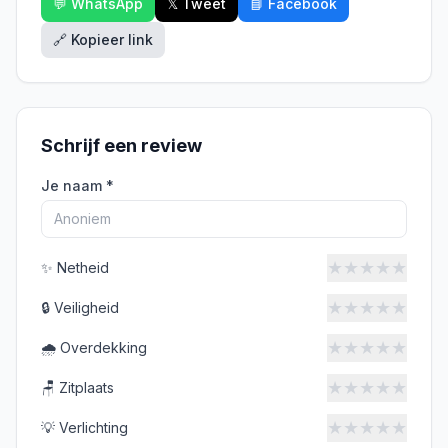
💬 WhatsApp
𝕏 Tweet
📘 Facebook
🔗 Kopieer link
Schrijf een review
Je naam *
★
★
★
★
★
✨
Netheid
★
★
★
★
★
🔒
Veiligheid
★
★
★
★
★
🌧️
Overdekking
★
★
★
★
★
🪑
Zitplaats
★
★
★
★
★
💡
Verlichting