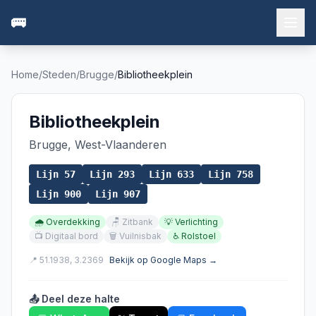
🚌
Home
/
Steden
/
Brugge
/
Bibliotheekplein
Bibliotheekplein
Brugge
,
West-Vlaanderen
Lijn
57
Lijn
293
Lijn
633
Lijn
758
Lijn
900
Lijn
907
🌧️
Overdekking
🪑
Zitbank
💡
Verlichting
📺
Digitaal bord
🗑️
Vuilnisbak
♿
Rolstoel
📍
51.1938
,
3.2369
Bekijk op Google Maps →
📤 Deel deze halte