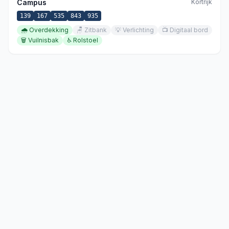
Campus
Kortrijk
139
167
535
843
935
🌧️
Overdekking
🪑
Zitbank
💡
Verlichting
📺
Digitaal bord
🗑️
Vuilnisbak
♿
Rolstoel