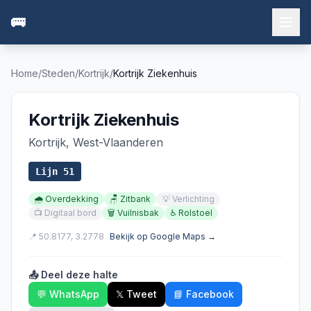
🚌
Home
/
Steden
/
Kortrijk
/
Kortrijk Ziekenhuis
Kortrijk Ziekenhuis
Kortrijk
,
West-Vlaanderen
Lijn
51
🌧️
Overdekking
🪑
Zitbank
💡
Verlichting
📺
Digitaal bord
🗑️
Vuilnisbak
♿
Rolstoel
📍
50.8177
,
3.2778
Bekijk op Google Maps →
📤 Deel deze halte
💬 WhatsApp
𝕏 Tweet
📘 Facebook