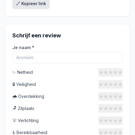
🔗 Kopieer link
Schrijf een review
Je naam *
★
★
★
★
★
✨
Netheid
★
★
★
★
★
🔒
Veiligheid
★
★
★
★
★
🌧️
Overdekking
★
★
★
★
★
🪑
Zitplaats
★
★
★
★
★
💡
Verlichting
★
★
★
★
★
♿
Bereikbaarheid