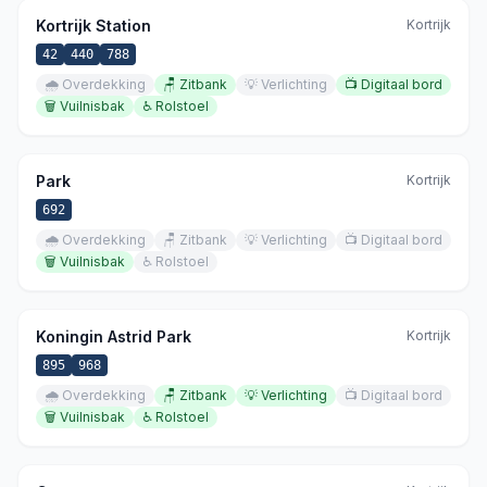
Kortrijk Station
Kortrijk
42
440
788
🌧️
Overdekking
🪑
Zitbank
💡
Verlichting
📺
Digitaal bord
🗑️
Vuilnisbak
♿
Rolstoel
Park
Kortrijk
692
🌧️
Overdekking
🪑
Zitbank
💡
Verlichting
📺
Digitaal bord
🗑️
Vuilnisbak
♿
Rolstoel
Koningin Astrid Park
Kortrijk
895
968
🌧️
Overdekking
🪑
Zitbank
💡
Verlichting
📺
Digitaal bord
🗑️
Vuilnisbak
♿
Rolstoel