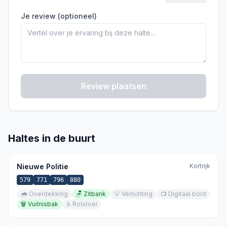
Je review (optioneel)
Review plaatsen
Haltes in de buurt
Nieuwe Politie
Kortrijk
579
771
796
880
🌧️
Overdekking
🪑
Zitbank
💡
Verlichting
📺
Digitaal bord
🗑️
Vuilnisbak
♿
Rolstoel