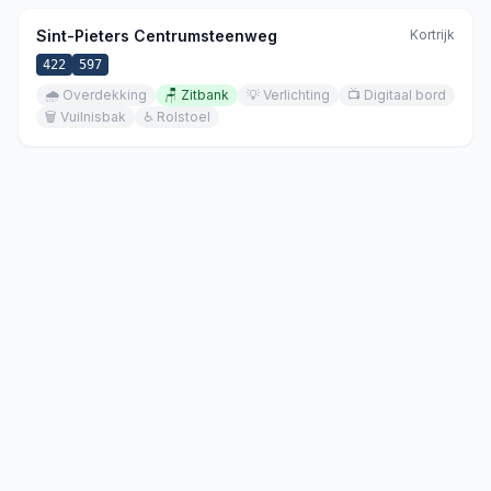
Sint-Pieters Centrumsteenweg
Kortrijk
422
597
🌧️
Overdekking
🪑
Zitbank
💡
Verlichting
📺
Digitaal bord
🗑️
Vuilnisbak
♿
Rolstoel