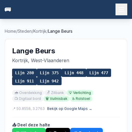
🚌
Home
/
Steden
/
Kortrijk
/
Lange Beurs
Lange Beurs
Kortrijk
,
West-Vlaanderen
Lijn
280
Lijn
375
Lijn
448
Lijn
477
Lijn
911
Lijn
942
🌧️
Overdekking
🪑
Zitbank
💡
Verlichting
📺
Digitaal bord
🗑️
Vuilnisbak
♿
Rolstoel
📍
50.8558
,
3.2763
Bekijk op Google Maps →
📤 Deel deze halte