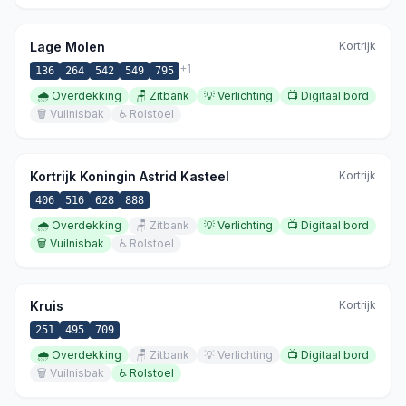
Lage Molen
Kortrijk
+
1
136
264
542
549
795
🌧️
Overdekking
🪑
Zitbank
💡
Verlichting
📺
Digitaal bord
🗑️
Vuilnisbak
♿
Rolstoel
Kortrijk Koningin Astrid Kasteel
Kortrijk
406
516
628
888
🌧️
Overdekking
🪑
Zitbank
💡
Verlichting
📺
Digitaal bord
🗑️
Vuilnisbak
♿
Rolstoel
Kruis
Kortrijk
251
495
709
🌧️
Overdekking
🪑
Zitbank
💡
Verlichting
📺
Digitaal bord
🗑️
Vuilnisbak
♿
Rolstoel