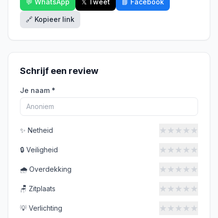
💬 WhatsApp
𝕏 Tweet
📘 Facebook
🔗 Kopieer link
Schrijf een review
Je naam *
★
★
★
★
★
✨
Netheid
★
★
★
★
★
🔒
Veiligheid
★
★
★
★
★
🌧️
Overdekking
★
★
★
★
★
🪑
Zitplaats
★
★
★
★
★
💡
Verlichting