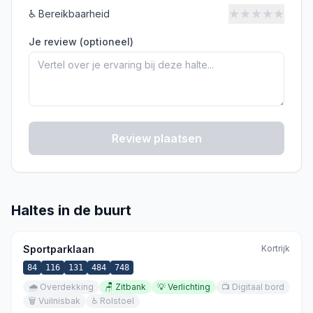
★
★
★
★
★
♿
Bereikbaarheid
Je review (optioneel)
Review plaatsen
Haltes in de buurt
Sportparklaan
Kortrijk
84
116
131
484
748
🌧️
Overdekking
🪑
Zitbank
💡
Verlichting
📺
Digitaal bord
🗑️
Vuilnisbak
♿
Rolstoel