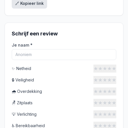
🔗 Kopieer link
Schrijf een review
Je naam *
★
★
★
★
★
✨
Netheid
★
★
★
★
★
🔒
Veiligheid
★
★
★
★
★
🌧️
Overdekking
★
★
★
★
★
🪑
Zitplaats
★
★
★
★
★
💡
Verlichting
★
★
★
★
★
♿
Bereikbaarheid