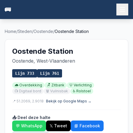
🚌
Home
/
Steden
/
Oostende
/
Oostende Station
Oostende Station
Oostende
,
West-Vlaanderen
Lijn
733
Lijn
761
🌧️
Overdekking
🪑
Zitbank
💡
Verlichting
📺
Digitaal bord
🗑️
Vuilnisbak
♿
Rolstoel
📍
51.2069
,
2.9018
Bekijk op Google Maps →
📤 Deel deze halte
💬 WhatsApp
𝕏 Tweet
📘 Facebook