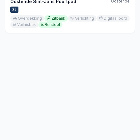
Oostende Sint-Jans Poortpad
Oostende
37
🌧️
Overdekking
🪑
Zitbank
💡
Verlichting
📺
Digitaal bord
🗑️
Vuilnisbak
♿
Rolstoel