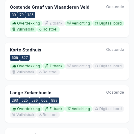
Oostende Graaf van Vlaanderen Veld
Oostende
39
79
185
🌧️
Overdekking
🪑
Zitbank
💡
Verlichting
📺
Digitaal bord
🗑️
Vuilnisbak
♿
Rolstoel
Korte Stadhuis
Oostende
606
827
🌧️
Overdekking
🪑
Zitbank
💡
Verlichting
📺
Digitaal bord
🗑️
Vuilnisbak
♿
Rolstoel
Lange Ziekenhuislei
Oostende
293
525
580
662
889
🌧️
Overdekking
🪑
Zitbank
💡
Verlichting
📺
Digitaal bord
🗑️
Vuilnisbak
♿
Rolstoel