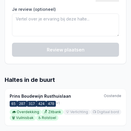
Je review (optioneel)
Review plaatsen
Haltes in de buurt
Prins Boudewijn Rusthuislaan
Oostende
+
1
65
207
317
424
470
🌧️
Overdekking
🪑
Zitbank
💡
Verlichting
📺
Digitaal bord
🗑️
Vuilnisbak
♿
Rolstoel