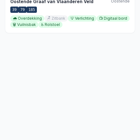
Oostende Graaf van Vlaanderen Veld
Oostende
39
79
185
🌧️
Overdekking
🪑
Zitbank
💡
Verlichting
📺
Digitaal bord
🗑️
Vuilnisbak
♿
Rolstoel