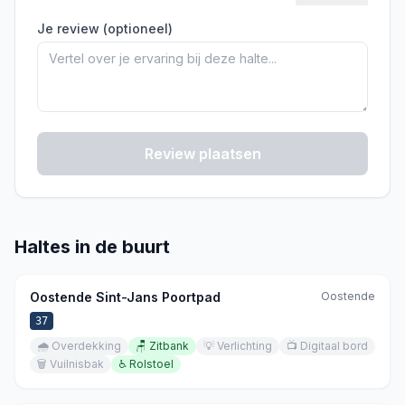
Je review (optioneel)
Review plaatsen
Haltes in de buurt
Oostende Sint-Jans Poortpad
Oostende
37
🌧️
Overdekking
🪑
Zitbank
💡
Verlichting
📺
Digitaal bord
🗑️
Vuilnisbak
♿
Rolstoel