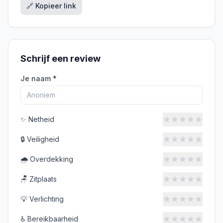
🔗 Kopieer link
Schrijf een review
Je naam *
★
★
★
★
★
✨
Netheid
★
★
★
★
★
🔒
Veiligheid
★
★
★
★
★
🌧️
Overdekking
★
★
★
★
★
🪑
Zitplaats
★
★
★
★
★
💡
Verlichting
★
★
★
★
★
♿
Bereikbaarheid