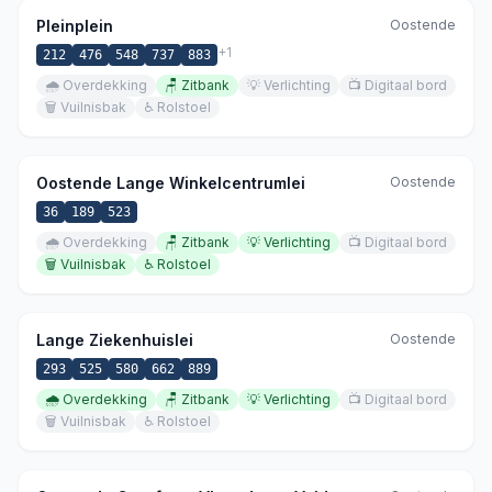
Pleinplein
Oostende
+
1
212
476
548
737
883
🌧️
Overdekking
🪑
Zitbank
💡
Verlichting
📺
Digitaal bord
🗑️
Vuilnisbak
♿
Rolstoel
Oostende Lange Winkelcentrumlei
Oostende
36
189
523
🌧️
Overdekking
🪑
Zitbank
💡
Verlichting
📺
Digitaal bord
🗑️
Vuilnisbak
♿
Rolstoel
Lange Ziekenhuislei
Oostende
293
525
580
662
889
🌧️
Overdekking
🪑
Zitbank
💡
Verlichting
📺
Digitaal bord
🗑️
Vuilnisbak
♿
Rolstoel