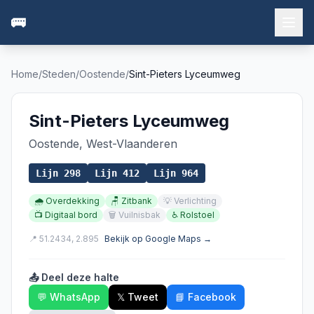
🚌
Home
/
Steden
/
Oostende
/
Sint-Pieters Lyceumweg
Sint-Pieters Lyceumweg
Oostende
,
West-Vlaanderen
Lijn
298
Lijn
412
Lijn
964
🌧️
Overdekking
🪑
Zitbank
💡
Verlichting
📺
Digitaal bord
🗑️
Vuilnisbak
♿
Rolstoel
📍
51.2434
,
2.895
Bekijk op Google Maps →
📤 Deel deze halte
💬 WhatsApp
𝕏 Tweet
📘 Facebook