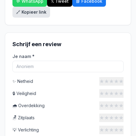
💬 WhatsApp
𝕏 Tweet
📘 Facebook
🔗 Kopieer link
Schrijf een review
Je naam *
★
★
★
★
★
✨
Netheid
★
★
★
★
★
🔒
Veiligheid
★
★
★
★
★
🌧️
Overdekking
★
★
★
★
★
🪑
Zitplaats
★
★
★
★
★
💡
Verlichting