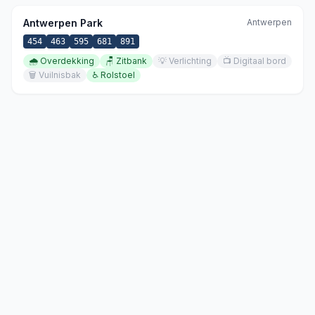
Antwerpen Park
Antwerpen
454
463
595
681
891
🌧️
Overdekking
🪑
Zitbank
💡
Verlichting
📺
Digitaal bord
🗑️
Vuilnisbak
♿
Rolstoel