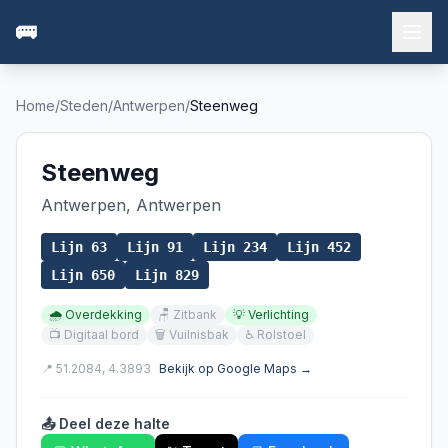
🚌
Home
/
Steden
/
Antwerpen
/
Steenweg
Steenweg
Antwerpen
,
Antwerpen
Lijn
63
Lijn
91
Lijn
234
Lijn
452
Lijn
650
Lijn
829
🌧️
Overdekking
🪑
Zitbank
💡
Verlichting
📺
Digitaal bord
🗑️
Vuilnisbak
♿
Rolstoel
📍
51.2084
,
4.3893
Bekijk op Google Maps →
📤 Deel deze halte