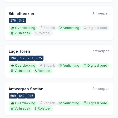
Bibliotheeklei
Antwerpen
176
342
🌧️
Overdekking
🪑
Zitbank
💡
Verlichting
📺
Digitaal bord
🗑️
Vuilnisbak
♿
Rolstoel
Lage Toren
Antwerpen
394
712
737
825
🌧️
Overdekking
🪑
Zitbank
💡
Verlichting
📺
Digitaal bord
🗑️
Vuilnisbak
♿
Rolstoel
Antwerpen Station
Antwerpen
609
642
946
🌧️
Overdekking
🪑
Zitbank
💡
Verlichting
📺
Digitaal bord
🗑️
Vuilnisbak
♿
Rolstoel