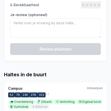
★
★
★
★
★
♿
Bereikbaarheid
Je review (optioneel)
Review plaatsen
Haltes in de buurt
Campus
Antwerpen
+
1
52
79
236
276
313
🌧️
Overdekking
🪑
Zitbank
💡
Verlichting
📺
Digitaal bord
🗑️
Vuilnisbak
♿
Rolstoel