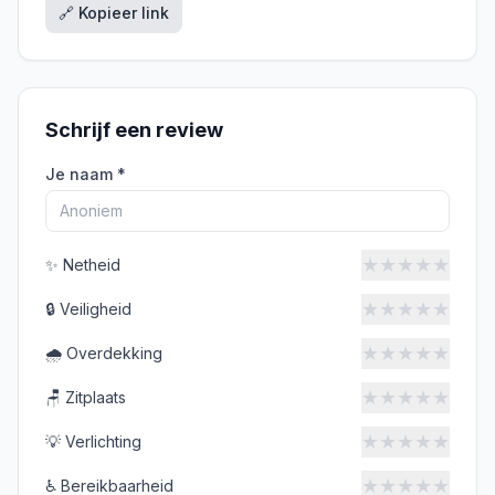
🔗 Kopieer link
Schrijf een review
Je naam *
★
★
★
★
★
✨
Netheid
★
★
★
★
★
🔒
Veiligheid
★
★
★
★
★
🌧️
Overdekking
★
★
★
★
★
🪑
Zitplaats
★
★
★
★
★
💡
Verlichting
★
★
★
★
★
♿
Bereikbaarheid