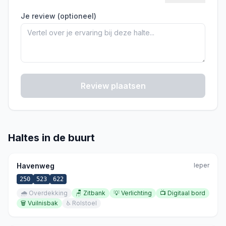
Je review (optioneel)
Review plaatsen
Haltes in de buurt
Havenweg
Ieper
250
523
622
🌧️
Overdekking
🪑
Zitbank
💡
Verlichting
📺
Digitaal bord
🗑️
Vuilnisbak
♿
Rolstoel