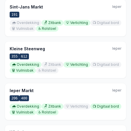
Sint-Jans Markt
Ieper
191
🌧️
Overdekking
🪑
Zitbank
💡
Verlichting
📺
Digitaal bord
🗑️
Vuilnisbak
♿
Rolstoel
Kleine Steenweg
Ieper
355
612
🌧️
Overdekking
🪑
Zitbank
💡
Verlichting
📺
Digitaal bord
🗑️
Vuilnisbak
♿
Rolstoel
Ieper Markt
Ieper
206
400
🌧️
Overdekking
🪑
Zitbank
💡
Verlichting
📺
Digitaal bord
🗑️
Vuilnisbak
♿
Rolstoel