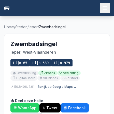
🚌
Home
/
Steden
/
Ieper
/
Zwembadsingel
Zwembadsingel
Ieper
,
West-Vlaanderen
Lijn
65
Lijn
589
Lijn
979
🌧️
Overdekking
🪑
Zitbank
💡
Verlichting
📺
Digitaal bord
🗑️
Vuilnisbak
♿
Rolstoel
📍
50.8406
,
2.911
Bekijk op Google Maps →
📤 Deel deze halte
💬 WhatsApp
𝕏 Tweet
📘 Facebook