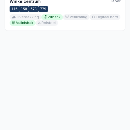
Winkelcentrum
Ieper
116
158
573
779
🌧️
Overdekking
🪑
Zitbank
💡
Verlichting
📺
Digitaal bord
🗑️
Vuilnisbak
♿
Rolstoel