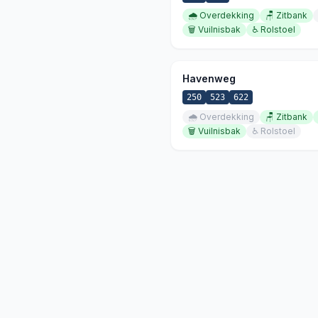
🌧️
Overdekking
🪑
Zitbank
🗑️
Vuilnisbak
♿
Rolstoel
Havenweg
250
523
622
🌧️
Overdekking
🪑
Zitbank
🗑️
Vuilnisbak
♿
Rolstoel