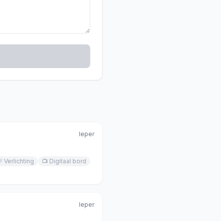
Ieper

Verlichting
📺
Digitaal bord
Ieper