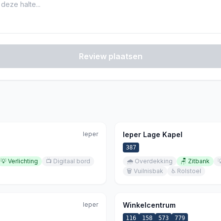
Review plaatsen
Ieper
Ieper Lage Kapel
387
💡
Verlichting
📺
Digitaal bord
🌧️
Overdekking
🪑
Zitbank

🗑️
Vuilnisbak
♿
Rolstoel
Ieper
Winkelcentrum
116
158
573
779