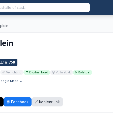
plein
lein
Lijn
758
💡
Verlichting
📺
Digitaal bord
🗑️
Vuilnisbak
♿
Rolstoel
 Google Maps →
t
📘 Facebook
🔗 Kopieer link