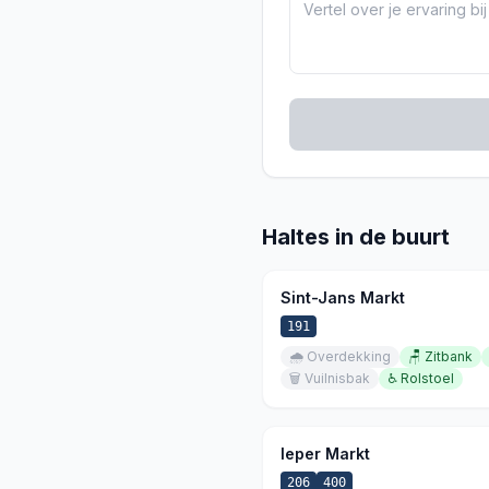
Haltes in de buurt
Sint-Jans Markt
191
🌧️
Overdekking
🪑
Zitbank
🗑️
Vuilnisbak
♿
Rolstoel
Ieper Markt
206
400