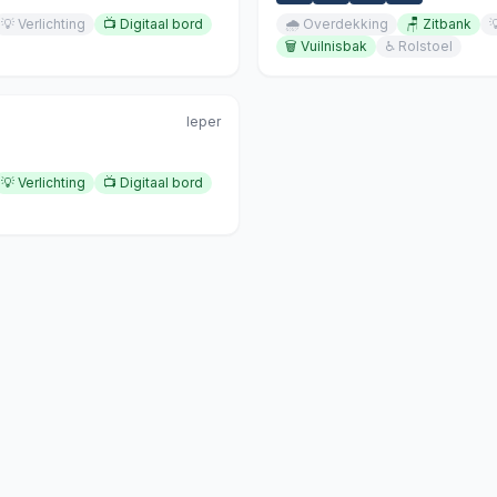
💡
Verlichting
📺
Digitaal bord
🌧️
Overdekking
🪑
Zitbank

🗑️
Vuilnisbak
♿
Rolstoel
Ieper
💡
Verlichting
📺
Digitaal bord