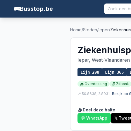
🚌
Busstop.be
Home
/
Steden
/
Ieper
/
Ziekenhuis
Ziekenhuisp
Ieper
,
West-Vlaanderen
Lijn
298
Lijn
365
🌧️
Overdekking
🪑
Zitbank
📍
50.8638
,
2.8931
Bekijk op
📤 Deel deze halte
💬 WhatsApp
𝕏 Twee