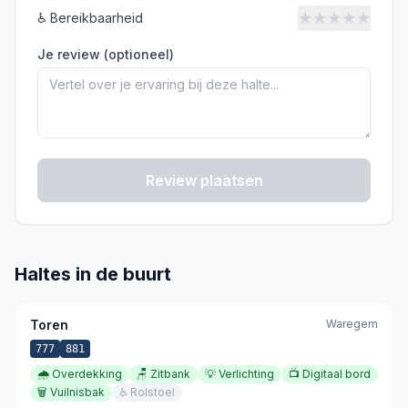
★
★
★
★
★
♿
Bereikbaarheid
Je review (optioneel)
Review plaatsen
Haltes in de buurt
Toren
Waregem
777
881
🌧️
Overdekking
🪑
Zitbank
💡
Verlichting
📺
Digitaal bord
🗑️
Vuilnisbak
♿
Rolstoel