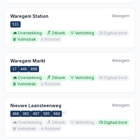
Waregem Station
Waregem
531
🌧️
Overdekking
🪑
Zitbank
💡
Verlichting
📺
Digitaal bord
🗑️
Vuilnisbak
♿
Rolstoel
Waregem Markt
Waregem
17
446
890
🌧️
Overdekking
🪑
Zitbank
💡
Verlichting
📺
Digitaal bord
🗑️
Vuilnisbak
♿
Rolstoel
Nieuwe Laansteenweg
Waregem
+
1
360
365
407
585
660
🌧️
Overdekking
🪑
Zitbank
💡
Verlichting
📺
Digitaal bord
🗑️
Vuilnisbak
♿
Rolstoel