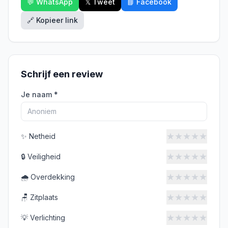
💬 WhatsApp
𝕏 Tweet
📘 Facebook
🔗 Kopieer link
Schrijf een review
Je naam *
★
★
★
★
★
✨
Netheid
★
★
★
★
★
🔒
Veiligheid
★
★
★
★
★
🌧️
Overdekking
★
★
★
★
★
🪑
Zitplaats
★
★
★
★
★
💡
Verlichting