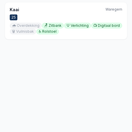
Kaai
Waregem
25
🌧️
Overdekking
🪑
Zitbank
💡
Verlichting
📺
Digitaal bord
🗑️
Vuilnisbak
♿
Rolstoel