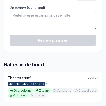
Je review (optioneel)
Review plaatsen
Haltes in de buurt
Theaterdreef
Leuven
+
1
30
285
360
517
824
🌧️
Overdekking
🪑
Zitbank
💡
Verlichting
📺
Digitaal bord
🗑️
Vuilnisbak
♿
Rolstoel