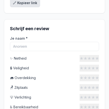
🔗 Kopieer link
Schrijf een review
Je naam *
★
★
★
★
★
✨
Netheid
★
★
★
★
★
🔒
Veiligheid
★
★
★
★
★
🌧️
Overdekking
★
★
★
★
★
🪑
Zitplaats
★
★
★
★
★
💡
Verlichting
★
★
★
★
★
♿
Bereikbaarheid