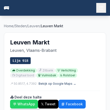
🚌
Home
/
Steden
/
Leuven
/
Leuven Markt
Leuven Markt
Leuven
,
Vlaams-Brabant
Lijn
918
🌧️
Overdekking
🪑
Zitbank
💡
Verlichting
📺
Digitaal bord
🗑️
Vuilnisbak
♿
Rolstoel
📍
50.8517
,
4.7392
Bekijk op Google Maps →
📤 Deel deze halte
💬 WhatsApp
𝕏 Tweet
📘 Facebook