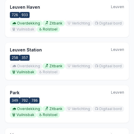
Leuven Haven
Leuven
726
933
🌧️
Overdekking
🪑
Zitbank
💡
Verlichting
📺
Digitaal bord
🗑️
Vuilnisbak
♿
Rolstoel
Leuven Station
Leuven
258
357
🌧️
Overdekking
🪑
Zitbank
💡
Verlichting
📺
Digitaal bord
🗑️
Vuilnisbak
♿
Rolstoel
Park
Leuven
349
702
786
🌧️
Overdekking
🪑
Zitbank
💡
Verlichting
📺
Digitaal bord
🗑️
Vuilnisbak
♿
Rolstoel