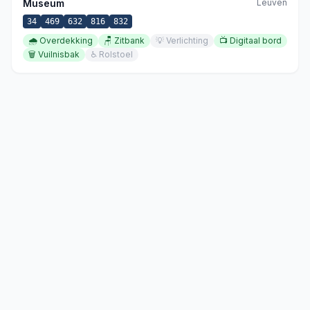
Museum
Leuven
34
469
632
816
832
🌧️
Overdekking
🪑
Zitbank
💡
Verlichting
📺
Digitaal bord
🗑️
Vuilnisbak
♿
Rolstoel