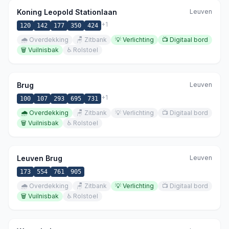
Koning Leopold Stationlaan
Leuven
+
1
120
142
177
350
424
🌧️
Overdekking
🪑
Zitbank
💡
Verlichting
📺
Digitaal bord
🗑️
Vuilnisbak
♿
Rolstoel
Brug
Leuven
+
1
100
107
293
695
731
🌧️
Overdekking
🪑
Zitbank
💡
Verlichting
📺
Digitaal bord
🗑️
Vuilnisbak
♿
Rolstoel
Leuven Brug
Leuven
173
554
761
905
🌧️
Overdekking
🪑
Zitbank
💡
Verlichting
📺
Digitaal bord
🗑️
Vuilnisbak
♿
Rolstoel