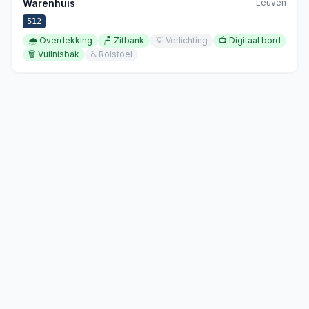
Warenhuis
Leuven
512
🌧️
Overdekking
🪑
Zitbank
💡
Verlichting
📺
Digitaal bord
🗑️
Vuilnisbak
♿
Rolstoel