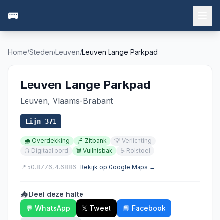
🚌
Home
/
Steden
/
Leuven
/
Leuven Lange Parkpad
Leuven Lange Parkpad
Leuven
,
Vlaams-Brabant
Lijn
371
🌧️
Overdekking
🪑
Zitbank
💡
Verlichting
📺
Digitaal bord
🗑️
Vuilnisbak
♿
Rolstoel
📍
50.8776
,
4.6886
Bekijk op Google Maps →
📤 Deel deze halte
💬 WhatsApp
𝕏 Tweet
📘 Facebook