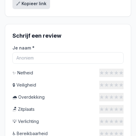
🔗 Kopieer link
Schrijf een review
Je naam *
★
★
★
★
★
✨
Netheid
★
★
★
★
★
🔒
Veiligheid
★
★
★
★
★
🌧️
Overdekking
★
★
★
★
★
🪑
Zitplaats
★
★
★
★
★
💡
Verlichting
★
★
★
★
★
♿
Bereikbaarheid