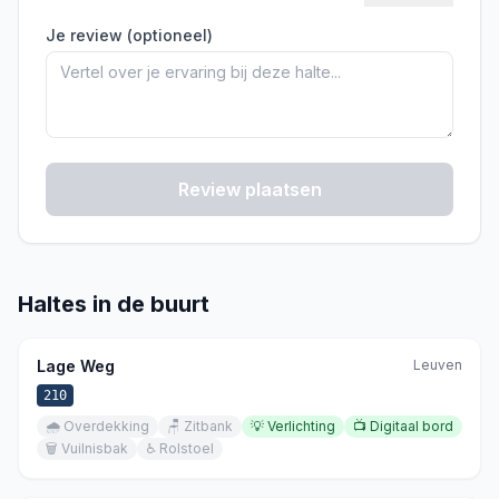
Je review (optioneel)
Review plaatsen
Haltes in de buurt
Lage Weg
Leuven
210
🌧️
Overdekking
🪑
Zitbank
💡
Verlichting
📺
Digitaal bord
🗑️
Vuilnisbak
♿
Rolstoel