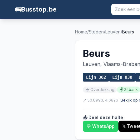
🚌
Busstop.be
Home
/
Steden
/
Leuven
/
Beurs
Beurs
Leuven
,
Vlaams-Braban
Lijn
362
Lijn
830
🌧️
Overdekking
🪑
Zitbank
📍
50.8993
,
4.6826
Bekijk op
📤 Deel deze halte
💬 WhatsApp
𝕏 Twee