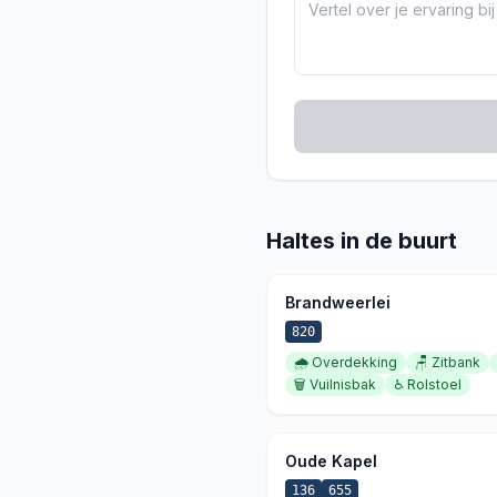
Haltes in de buurt
Brandweerlei
820
🌧️
Overdekking
🪑
Zitbank
🗑️
Vuilnisbak
♿
Rolstoel
Oude Kapel
136
655