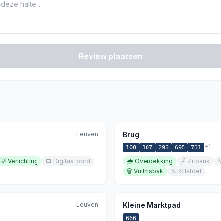
Review plaatsen
Leuven
Brug
+
1
100
107
293
695
731
💡
Verlichting
📺
Digitaal bord
🌧️
Overdekking
🪑
Zitbank

🗑️
Vuilnisbak
♿
Rolstoel
Leuven
Kleine Marktpad
666