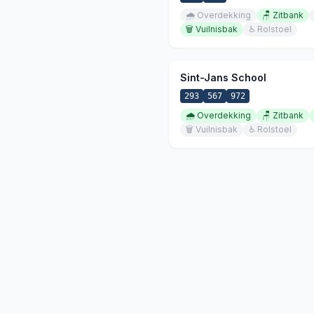
🌧️
Overdekking
🪑
Zitbank
🗑️
Vuilnisbak
♿
Rolstoel
Sint-Jans School
293
567
972
🌧️
Overdekking
🪑
Zitbank
🗑️
Vuilnisbak
♿
Rolstoel