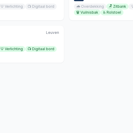
💡
Verlichting
📺
Digitaal bord
🌧️
Overdekking
🪑
Zitbank

🗑️
Vuilnisbak
♿
Rolstoel
Leuven
💡
Verlichting
📺
Digitaal bord