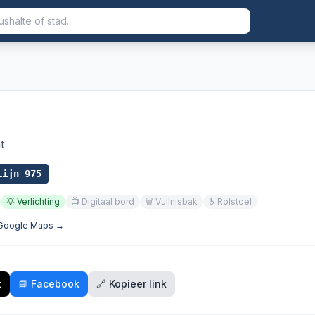
t
Lijn
975
💡
Verlichting
📺
Digitaal bord
🗑️
Vuilnisbak
♿
Rolstoel
 Google Maps →
t
📘 Facebook
🔗 Kopieer link