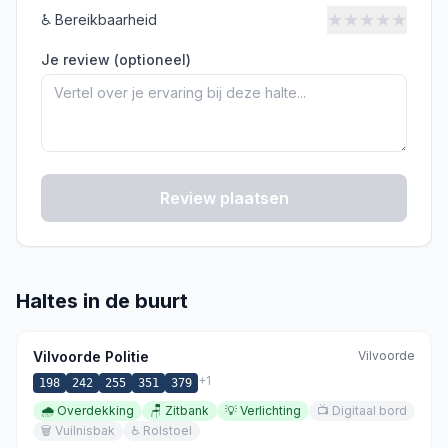
★
★
★
★
★
♿
Bereikbaarheid
Je review (optioneel)
Review plaatsen
Haltes in de buurt
Vilvoorde Politie
Vilvoorde
+
1
198
242
255
351
379
🌧️
Overdekking
🪑
Zitbank
💡
Verlichting
📺
Digitaal bord
🗑️
Vuilnisbak
♿
Rolstoel