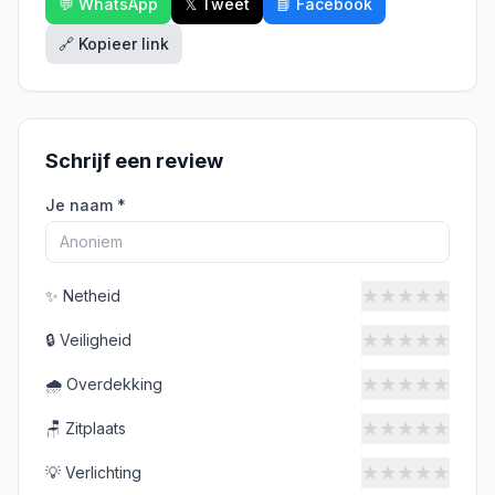
💬 WhatsApp
𝕏 Tweet
📘 Facebook
🔗 Kopieer link
Schrijf een review
Je naam *
★
★
★
★
★
✨
Netheid
★
★
★
★
★
🔒
Veiligheid
★
★
★
★
★
🌧️
Overdekking
★
★
★
★
★
🪑
Zitplaats
★
★
★
★
★
💡
Verlichting