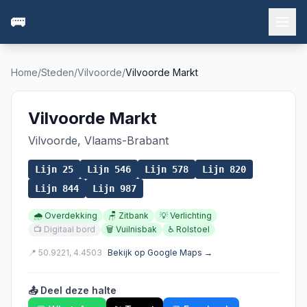
🚌
Home
/
Steden
/
Vilvoorde
/
Vilvoorde Markt
Vilvoorde Markt
Vilvoorde
,
Vlaams-Brabant
Lijn
25
Lijn
546
Lijn
578
Lijn
820
Lijn
844
Lijn
987
🌧️
Overdekking
🪑
Zitbank
💡
Verlichting
📺
Digitaal bord
🗑️
Vuilnisbak
♿
Rolstoel
📍
50.9221
,
4.4503
Bekijk op Google Maps →
📤 Deel deze halte