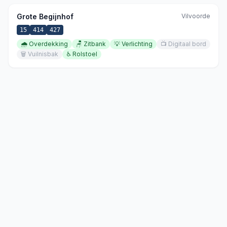
Grote Begijnhof
Vilvoorde
15
414
427
🌧️
Overdekking
🪑
Zitbank
💡
Verlichting
📺
Digitaal bord
🗑️
Vuilnisbak
♿
Rolstoel