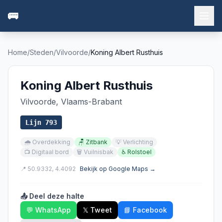
🚌
Home
/
Steden
/
Vilvoorde
/
Koning Albert Rusthuis
Koning Albert Rusthuis
Vilvoorde
,
Vlaams-Brabant
Lijn
793
🌧️
Overdekking
🪑
Zitbank
💡
Verlichting
📺
Digitaal bord
🗑️
Vuilnisbak
♿
Rolstoel
📍
50.9332
,
4.4092
Bekijk op Google Maps →
📤 Deel deze halte
💬 WhatsApp
𝕏 Tweet
📘 Facebook