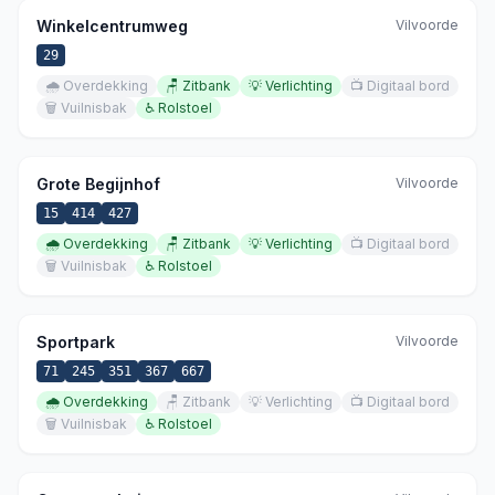
Winkelcentrumweg
Vilvoorde
29
🌧️
Overdekking
🪑
Zitbank
💡
Verlichting
📺
Digitaal bord
🗑️
Vuilnisbak
♿
Rolstoel
Grote Begijnhof
Vilvoorde
15
414
427
🌧️
Overdekking
🪑
Zitbank
💡
Verlichting
📺
Digitaal bord
🗑️
Vuilnisbak
♿
Rolstoel
Sportpark
Vilvoorde
71
245
351
367
667
🌧️
Overdekking
🪑
Zitbank
💡
Verlichting
📺
Digitaal bord
🗑️
Vuilnisbak
♿
Rolstoel