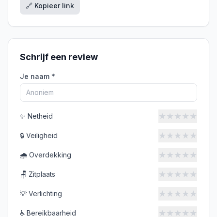
🔗 Kopieer link
Schrijf een review
Je naam *
★
★
★
★
★
✨
Netheid
★
★
★
★
★
🔒
Veiligheid
★
★
★
★
★
🌧️
Overdekking
★
★
★
★
★
🪑
Zitplaats
★
★
★
★
★
💡
Verlichting
★
★
★
★
★
♿
Bereikbaarheid