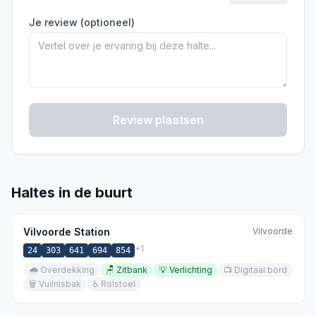
Je review (optioneel)
Review plaatsen
Haltes in de buurt
Vilvoorde Station
Vilvoorde
+
1
24
303
641
694
854
🌧️
Overdekking
🪑
Zitbank
💡
Verlichting
📺
Digitaal bord
🗑️
Vuilnisbak
♿
Rolstoel