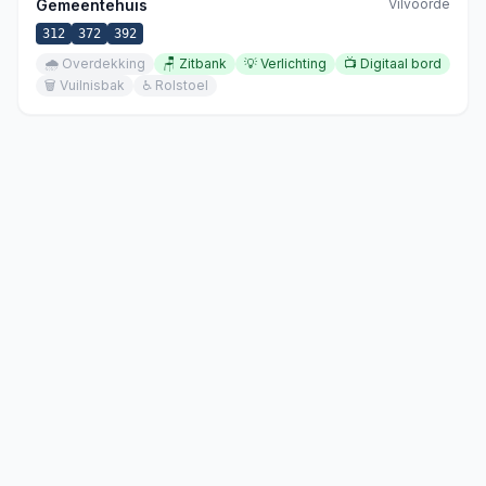
Gemeentehuis
Vilvoorde
312
372
392
🌧️
Overdekking
🪑
Zitbank
💡
Verlichting
📺
Digitaal bord
🗑️
Vuilnisbak
♿
Rolstoel