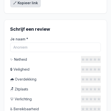
🔗 Kopieer link
Schrijf een review
Je naam *
★
★
★
★
★
✨
Netheid
★
★
★
★
★
🔒
Veiligheid
★
★
★
★
★
🌧️
Overdekking
★
★
★
★
★
🪑
Zitplaats
★
★
★
★
★
💡
Verlichting
★
★
★
★
★
♿
Bereikbaarheid