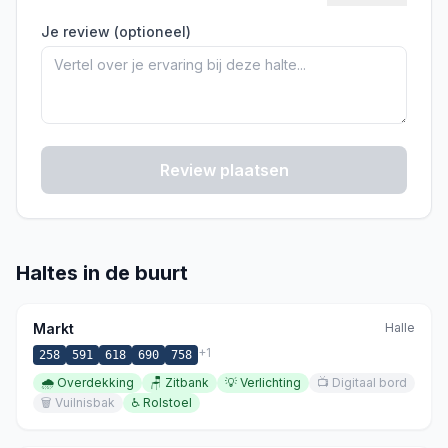
Je review (optioneel)
Review plaatsen
Haltes in de buurt
Markt
Halle
+
1
258
591
618
690
758
🌧️
Overdekking
🪑
Zitbank
💡
Verlichting
📺
Digitaal bord
🗑️
Vuilnisbak
♿
Rolstoel