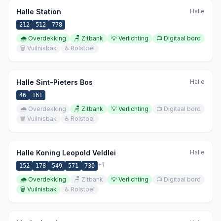
Halle Station
Halle
212
512
778
🌧️
Overdekking
🪑
Zitbank
💡
Verlichting
📺
Digitaal bord
🗑️
Vuilnisbak
♿
Rolstoel
Halle Sint-Pieters Bos
Halle
46
161
🌧️
Overdekking
🪑
Zitbank
💡
Verlichting
📺
Digitaal bord
🗑️
Vuilnisbak
♿
Rolstoel
Halle Koning Leopold Veldlei
Halle
+
1
152
178
549
571
730
🌧️
Overdekking
🪑
Zitbank
💡
Verlichting
📺
Digitaal bord
🗑️
Vuilnisbak
♿
Rolstoel