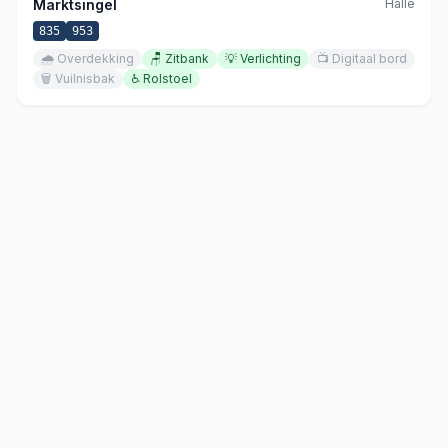
Marktsingel
Halle
835
953
🌧️
Overdekking
🪑
Zitbank
💡
Verlichting
📺
Digitaal bord
🗑️
Vuilnisbak
♿
Rolstoel