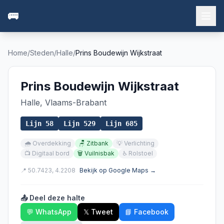
🚌
Home
/
Steden
/
Halle
/
Prins Boudewijn Wijkstraat
Prins Boudewijn Wijkstraat
Halle
,
Vlaams-Brabant
Lijn
58
Lijn
529
Lijn
685
🌧️
Overdekking
🪑
Zitbank
💡
Verlichting
📺
Digitaal bord
🗑️
Vuilnisbak
♿
Rolstoel
📍
50.7423
,
4.2208
Bekijk op Google Maps →
📤 Deel deze halte
💬 WhatsApp
𝕏 Tweet
📘 Facebook