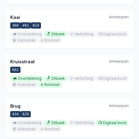
Kaai
Antwerpen
360
491
814
🌧️
Overdekking
🪑
Zitbank
💡
Verlichting
📺
Digitaal bord
🗑️
Vuilnisbak
♿
Rolstoel
Kruisstraat
Antwerpen
662
🌧️
Overdekking
🪑
Zitbank
💡
Verlichting
📺
Digitaal bord
🗑️
Vuilnisbak
♿
Rolstoel
Brug
Antwerpen
434
629
🌧️
Overdekking
🪑
Zitbank
💡
Verlichting
📺
Digitaal bord
🗑️
Vuilnisbak
♿
Rolstoel