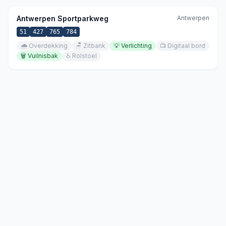
Antwerpen Sportparkweg
Antwerpen
51
427
765
784
🌧️
Overdekking
🪑
Zitbank
💡
Verlichting
📺
Digitaal bord
🗑️
Vuilnisbak
♿
Rolstoel