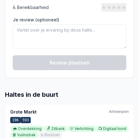
★
★
★
★
★
♿
Bereikbaarheid
Je review (optioneel)
Review plaatsen
Haltes in de buurt
Grote Markt
Antwerpen
196
593
🌧️
Overdekking
🪑
Zitbank
💡
Verlichting
📺
Digitaal bord
🗑️
Vuilnisbak
♿
Rolstoel