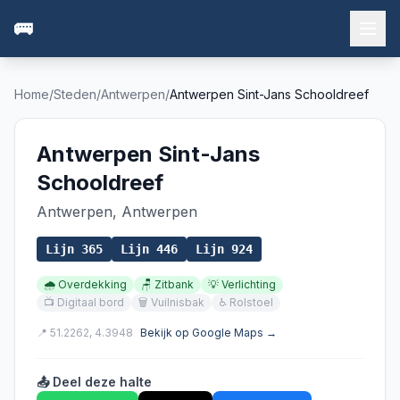
🚌
Home
/
Steden
/
Antwerpen
/
Antwerpen Sint-Jans Schooldreef
Antwerpen Sint-Jans
Schooldreef
Antwerpen
,
Antwerpen
Lijn
365
Lijn
446
Lijn
924
🌧️
Overdekking
🪑
Zitbank
💡
Verlichting
📺
Digitaal bord
🗑️
Vuilnisbak
♿
Rolstoel
📍
51.2262
,
4.3948
Bekijk op Google Maps →
📤 Deel deze halte