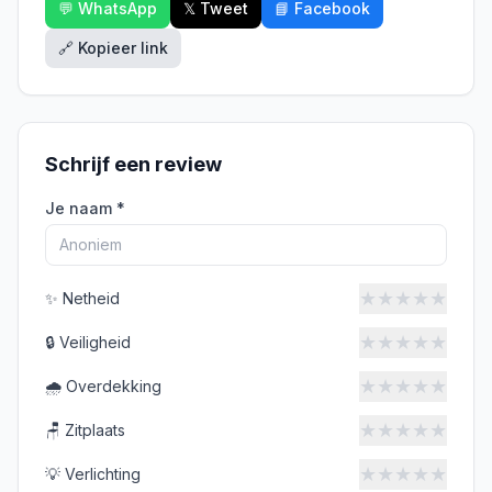
💬 WhatsApp
𝕏 Tweet
📘 Facebook
🔗 Kopieer link
Schrijf een review
Je naam *
★
★
★
★
★
✨
Netheid
★
★
★
★
★
🔒
Veiligheid
★
★
★
★
★
🌧️
Overdekking
★
★
★
★
★
🪑
Zitplaats
★
★
★
★
★
💡
Verlichting