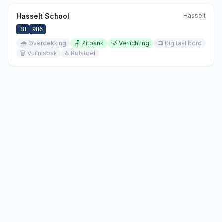
Hasselt School
Hasselt
38
986
🌧️
Overdekking
🪑
Zitbank
💡
Verlichting
📺
Digitaal bord
🗑️
Vuilnisbak
♿
Rolstoel