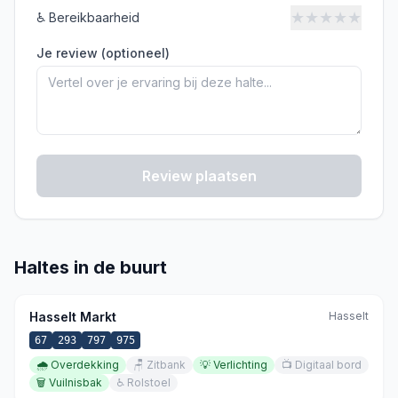
★
★
★
★
★
♿
Bereikbaarheid
Je review (optioneel)
Review plaatsen
Haltes in de buurt
Hasselt Markt
Hasselt
67
293
797
975
🌧️
Overdekking
🪑
Zitbank
💡
Verlichting
📺
Digitaal bord
🗑️
Vuilnisbak
♿
Rolstoel