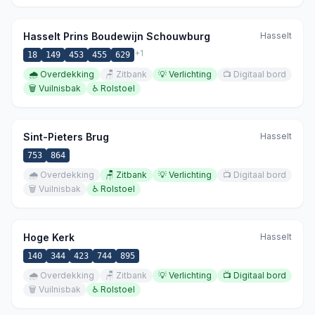
Hasselt Prins Boudewijn Schouwburg
Hasselt
+
1
18
149
453
455
629
🌧️
Overdekking
🪑
Zitbank
💡
Verlichting
📺
Digitaal bord
🗑️
Vuilnisbak
♿
Rolstoel
Sint-Pieters Brug
Hasselt
753
864
🌧️
Overdekking
🪑
Zitbank
💡
Verlichting
📺
Digitaal bord
🗑️
Vuilnisbak
♿
Rolstoel
Hoge Kerk
Hasselt
140
344
423
744
895
🌧️
Overdekking
🪑
Zitbank
💡
Verlichting
📺
Digitaal bord
🗑️
Vuilnisbak
♿
Rolstoel