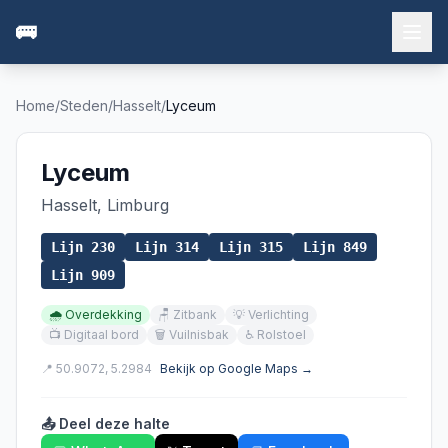
🚌
Home
/
Steden
/
Hasselt
/
Lyceum
Lyceum
Hasselt
,
Limburg
Lijn
230
Lijn
314
Lijn
315
Lijn
849
Lijn
909
🌧️
Overdekking
🪑
Zitbank
💡
Verlichting
📺
Digitaal bord
🗑️
Vuilnisbak
♿
Rolstoel
📍
50.9072
,
5.2984
Bekijk op Google Maps →
📤 Deel deze halte