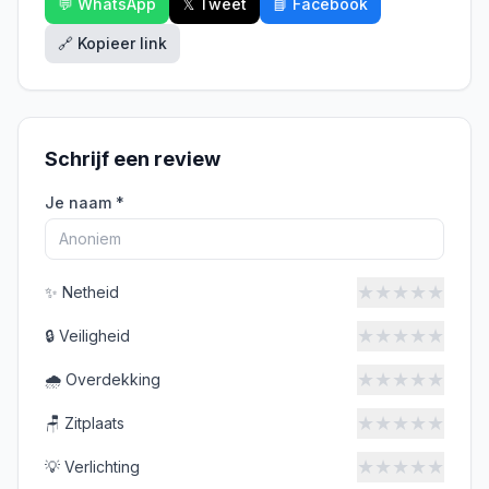
💬 WhatsApp
𝕏 Tweet
📘 Facebook
🔗 Kopieer link
Schrijf een review
Je naam *
★
★
★
★
★
✨
Netheid
★
★
★
★
★
🔒
Veiligheid
★
★
★
★
★
🌧️
Overdekking
★
★
★
★
★
🪑
Zitplaats
★
★
★
★
★
💡
Verlichting