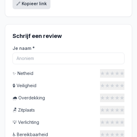
🔗 Kopieer link
Schrijf een review
Je naam *
★
★
★
★
★
✨
Netheid
★
★
★
★
★
🔒
Veiligheid
★
★
★
★
★
🌧️
Overdekking
★
★
★
★
★
🪑
Zitplaats
★
★
★
★
★
💡
Verlichting
★
★
★
★
★
♿
Bereikbaarheid