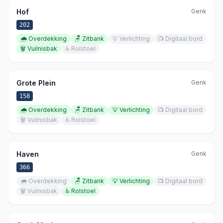
Hof
Genk
202
🌧️
Overdekking
🪑
Zitbank
💡
Verlichting
📺
Digitaal bord
🗑️
Vuilnisbak
♿
Rolstoel
Grote Plein
Genk
158
🌧️
Overdekking
🪑
Zitbank
💡
Verlichting
📺
Digitaal bord
🗑️
Vuilnisbak
♿
Rolstoel
Haven
Genk
366
🌧️
Overdekking
🪑
Zitbank
💡
Verlichting
📺
Digitaal bord
🗑️
Vuilnisbak
♿
Rolstoel