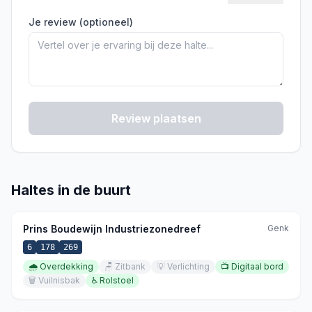
Je review (optioneel)
Review plaatsen
Haltes in de buurt
Prins Boudewijn Industriezonedreef
Genk
6
178
269
🌧️
Overdekking
🪑
Zitbank
💡
Verlichting
📺
Digitaal bord
🗑️
Vuilnisbak
♿
Rolstoel