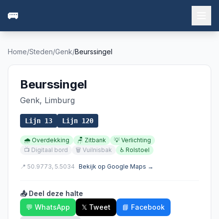
🚌
Home
/
Steden
/
Genk
/
Beurssingel
Beurssingel
Genk
,
Limburg
Lijn
13
Lijn
120
🌧️
Overdekking
🪑
Zitbank
💡
Verlichting
📺
Digitaal bord
🗑️
Vuilnisbak
♿
Rolstoel
📍
50.9773
,
5.5034
Bekijk op Google Maps →
📤 Deel deze halte
💬 WhatsApp
𝕏 Tweet
📘 Facebook