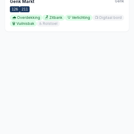
Genk Markt
Genk
126
211
🌧️
Overdekking
🪑
Zitbank
💡
Verlichting
📺
Digitaal bord
🗑️
Vuilnisbak
♿
Rolstoel