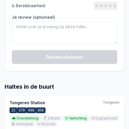
★
★
★
★
★
♿
Bereikbaarheid
Je review (optioneel)
Review plaatsen
Haltes in de buurt
Tongeren Station
Tongeren
22
579
690
856
🌧️
Overdekking
🪑
Zitbank
💡
Verlichting
📺
Digitaal bord
🗑️
Vuilnisbak
♿
Rolstoel