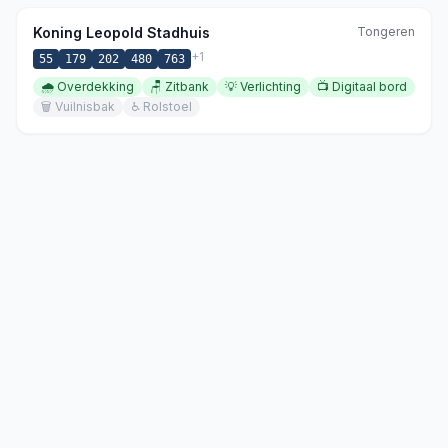
Koning Leopold Stadhuis
Tongeren
+
1
55
179
202
480
763
🌧️
Overdekking
🪑
Zitbank
💡
Verlichting
📺
Digitaal bord
🗑️
Vuilnisbak
♿
Rolstoel