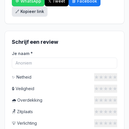
💬 WhatsApp
𝕏 Tweet
📘 Facebook
🔗 Kopieer link
Schrijf een review
Je naam *
★
★
★
★
★
✨
Netheid
★
★
★
★
★
🔒
Veiligheid
★
★
★
★
★
🌧️
Overdekking
★
★
★
★
★
🪑
Zitplaats
★
★
★
★
★
💡
Verlichting