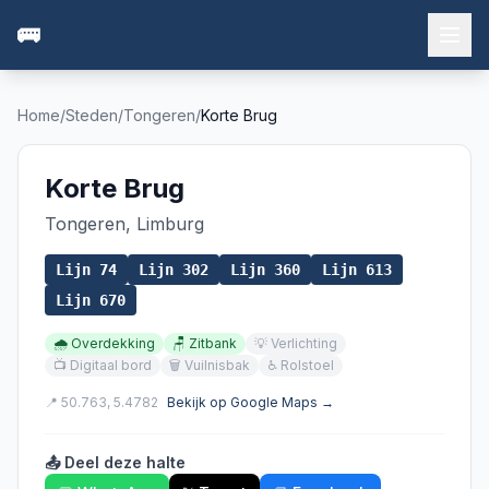
🚌
Home
/
Steden
/
Tongeren
/
Korte Brug
Korte Brug
Tongeren
,
Limburg
Lijn
74
Lijn
302
Lijn
360
Lijn
613
Lijn
670
🌧️
Overdekking
🪑
Zitbank
💡
Verlichting
📺
Digitaal bord
🗑️
Vuilnisbak
♿
Rolstoel
📍
50.763
,
5.4782
Bekijk op Google Maps →
📤 Deel deze halte