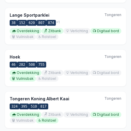
Lange Sportparklei
Tongeren
+
1
38
152
620
807
874
🌧️
Overdekking
🪑
Zitbank
💡
Verlichting
📺
Digitaal bord
🗑️
Vuilnisbak
♿
Rolstoel
Hoek
Tongeren
46
282
508
755
🌧️
Overdekking
🪑
Zitbank
💡
Verlichting
📺
Digitaal bord
🗑️
Vuilnisbak
♿
Rolstoel
Tongeren Koning Albert Kaai
Tongeren
324
395
510
817
🌧️
Overdekking
🪑
Zitbank
💡
Verlichting
📺
Digitaal bord
🗑️
Vuilnisbak
♿
Rolstoel