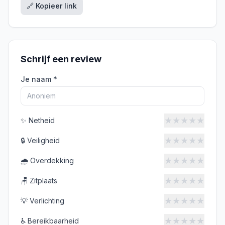
🔗 Kopieer link
Schrijf een review
Je naam *
★
★
★
★
★
✨
Netheid
★
★
★
★
★
🔒
Veiligheid
★
★
★
★
★
🌧️
Overdekking
★
★
★
★
★
🪑
Zitplaats
★
★
★
★
★
💡
Verlichting
★
★
★
★
★
♿
Bereikbaarheid