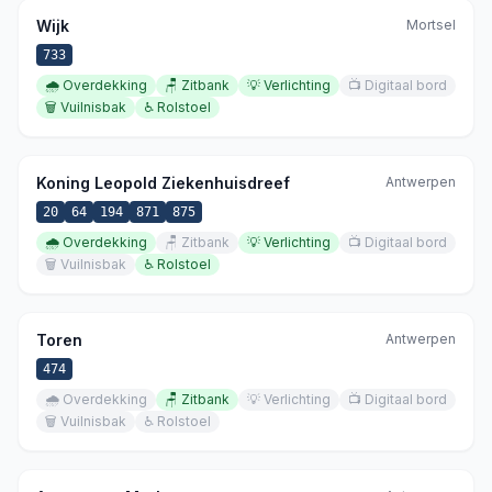
Wijk
Mortsel
733
🌧️
Overdekking
🪑
Zitbank
💡
Verlichting
📺
Digitaal bord
🗑️
Vuilnisbak
♿
Rolstoel
Koning Leopold Ziekenhuisdreef
Antwerpen
20
64
194
871
875
🌧️
Overdekking
🪑
Zitbank
💡
Verlichting
📺
Digitaal bord
🗑️
Vuilnisbak
♿
Rolstoel
Toren
Antwerpen
474
🌧️
Overdekking
🪑
Zitbank
💡
Verlichting
📺
Digitaal bord
🗑️
Vuilnisbak
♿
Rolstoel