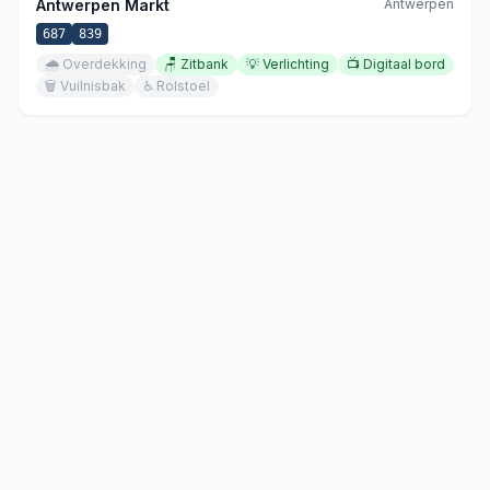
Antwerpen Markt
Antwerpen
687
839
🌧️
Overdekking
🪑
Zitbank
💡
Verlichting
📺
Digitaal bord
🗑️
Vuilnisbak
♿
Rolstoel