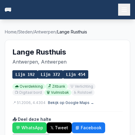
🚌
Home
/
Steden
/
Antwerpen
/
Lange Rusthuis
Lange Rusthuis
Antwerpen
,
Antwerpen
Lijn
192
Lijn
372
Lijn
454
🌧️
Overdekking
🪑
Zitbank
💡
Verlichting
📺
Digitaal bord
🗑️
Vuilnisbak
♿
Rolstoel
📍
51.2006
,
4.4304
Bekijk op Google Maps →
📤 Deel deze halte
💬 WhatsApp
𝕏 Tweet
📘 Facebook