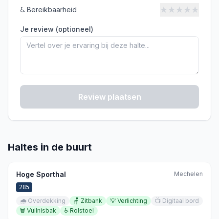
★
★
★
★
★
♿
Bereikbaarheid
Je review (optioneel)
Review plaatsen
Haltes in de buurt
Hoge Sporthal
Mechelen
285
🌧️
Overdekking
🪑
Zitbank
💡
Verlichting
📺
Digitaal bord
🗑️
Vuilnisbak
♿
Rolstoel