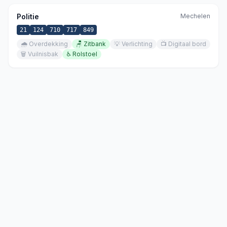
Politie
Mechelen
21
124
710
717
849
🌧️
Overdekking
🪑
Zitbank
💡
Verlichting
📺
Digitaal bord
🗑️
Vuilnisbak
♿
Rolstoel