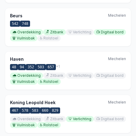
Beurs
Mechelen
542
748
🌧️
Overdekking
🪑
Zitbank
💡
Verlichting
📺
Digitaal bord
🗑️
Vuilnisbak
♿
Rolstoel
Haven
Mechelen
+
1
48
94
352
503
657
🌧️
Overdekking
🪑
Zitbank
💡
Verlichting
📺
Digitaal bord
🗑️
Vuilnisbak
♿
Rolstoel
Koning Leopold Hoek
Mechelen
467
578
583
660
829
🌧️
Overdekking
🪑
Zitbank
💡
Verlichting
📺
Digitaal bord
🗑️
Vuilnisbak
♿
Rolstoel