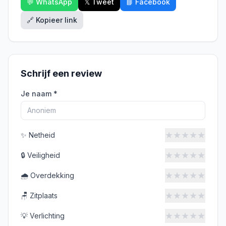
💬 WhatsApp
𝕏 Tweet
📘 Facebook
🔗 Kopieer link
Schrijf een review
Je naam *
★
★
★
★
★
✨
Netheid
★
★
★
★
★
🔒
Veiligheid
★
★
★
★
★
🌧️
Overdekking
★
★
★
★
★
🪑
Zitplaats
★
★
★
★
★
💡
Verlichting