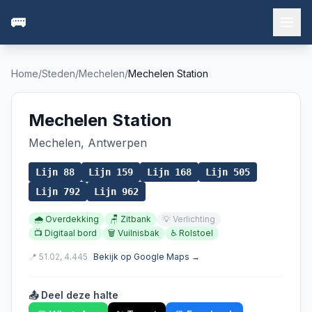
🚌
Home
/
Steden
/
Mechelen
/
Mechelen Station
Mechelen Station
Mechelen
,
Antwerpen
Lijn
88
Lijn
159
Lijn
168
Lijn
505
Lijn
792
Lijn
962
🌧️
Overdekking
🪑
Zitbank
💡
Verlichting
📺
Digitaal bord
🗑️
Vuilnisbak
♿
Rolstoel
📍
51.02
,
4.445
Bekijk op Google Maps →
📤 Deel deze halte