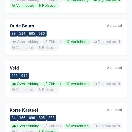
🗑️
Vuilnisbak
♿
Rolstoel
Oude Beurs
Aarschot
80
514
605
680
🌧️
Overdekking
🪑
Zitbank
💡
Verlichting
📺
Digitaal bord
🗑️
Vuilnisbak
♿
Rolstoel
Veld
Aarschot
555
914
🌧️
Overdekking
🪑
Zitbank
💡
Verlichting
📺
Digitaal bord
🗑️
Vuilnisbak
♿
Rolstoel
Korte Kasteel
Aarschot
84
166
696
805
808
🌧️
Overdekking
🪑
Zitbank
💡
Verlichting
📺
Digitaal bord
🗑️
Vuilnisbak
♿
Rolstoel