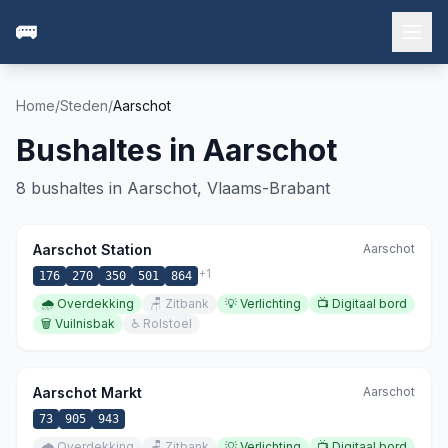
🚌
Home
/
Steden
/
Aarschot
Bushaltes in
Aarschot
8
bushaltes in
Aarschot
,
Vlaams-Brabant
Aarschot Station
Aarschot
+
1
176
270
350
501
864
🌧️
Overdekking
🪑
Zitbank
💡
Verlichting
📺
Digitaal bord
🗑️
Vuilnisbak
♿
Rolstoel
Aarschot Markt
Aarschot
73
905
943
🌧️
Overdekking
🪑
Zitbank
💡
Verlichting
📺
Digitaal bord