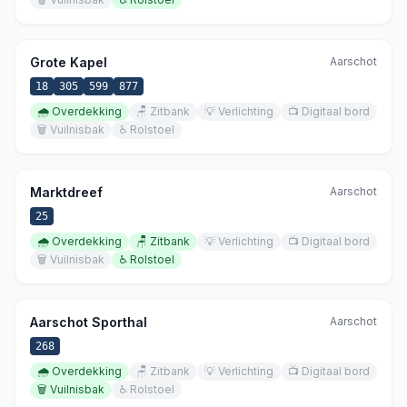
Grote Kapel
Aarschot
18
305
599
877
🌧️
Overdekking
🪑
Zitbank
💡
Verlichting
📺
Digitaal bord
🗑️
Vuilnisbak
♿
Rolstoel
Marktdreef
Aarschot
25
🌧️
Overdekking
🪑
Zitbank
💡
Verlichting
📺
Digitaal bord
🗑️
Vuilnisbak
♿
Rolstoel
Aarschot Sporthal
Aarschot
268
🌧️
Overdekking
🪑
Zitbank
💡
Verlichting
📺
Digitaal bord
🗑️
Vuilnisbak
♿
Rolstoel