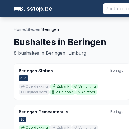
🚌
Busstop.be
Home
/
Steden
/
Beringen
Bushaltes in
Beringen
8
bushaltes in
Beringen
,
Limburg
Beringen Station
Beringen
454
🌧️
Overdekking
🪑
Zitbank
💡
Verlichting
📺
Digitaal bord
🗑️
Vuilnisbak
♿
Rolstoel
Beringen Gemeentehuis
Beringen
16
🌧️
Overdekking
🪑
Zitbank
💡
Verlichting