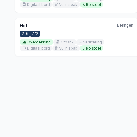
📺
Digitaal bord
🗑️
Vuilnisbak
♿
Rolstoel
Hof
Beringen
216
772
🌧️
Overdekking
🪑
Zitbank
💡
Verlichting
📺
Digitaal bord
🗑️
Vuilnisbak
♿
Rolstoel