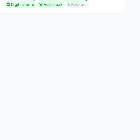
📺
Digitaal bord
🗑️
Vuilnisbak
♿
Rolstoel