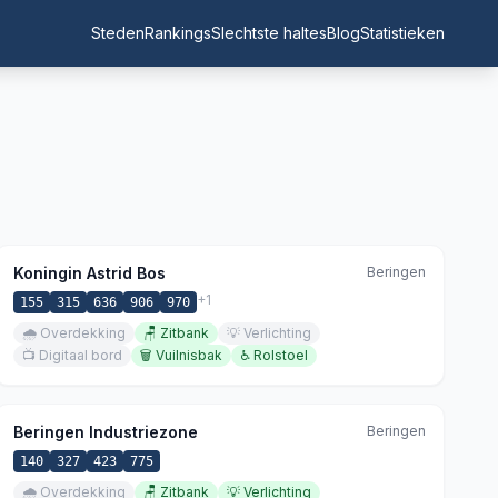
Steden
Rankings
Slechtste haltes
Blog
Statistieken
Koningin Astrid Bos
Beringen
+
1
155
315
636
906
970
🌧️
Overdekking
🪑
Zitbank
💡
Verlichting
📺
Digitaal bord
🗑️
Vuilnisbak
♿
Rolstoel
Beringen Industriezone
Beringen
140
327
423
775
🌧️
Overdekking
🪑
Zitbank
💡
Verlichting