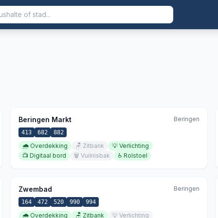
Beringen Markt
Beringen
413
682
882
🌧️
Overdekking
🪑
Zitbank
💡
Verlichting
📺
Digitaal bord
🗑️
Vuilnisbak
♿
Rolstoel
Zwembad
Beringen
164
472
520
990
994
🌧️
Overdekking
🪑
Zitbank
💡
Verlichting