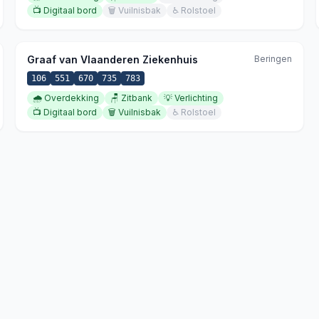
📺
Digitaal bord
🗑️
Vuilnisbak
♿
Rolstoel
Graaf van Vlaanderen Ziekenhuis
Beringen
106
551
670
735
783
🌧️
Overdekking
🪑
Zitbank
💡
Verlichting
📺
Digitaal bord
🗑️
Vuilnisbak
♿
Rolstoel