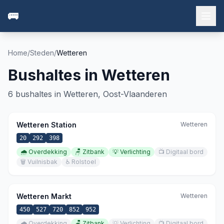
🚌
Home
/
Steden
/
Wetteren
Bushaltes in
Wetteren
6
bushaltes in
Wetteren
,
Oost-Vlaanderen
Wetteren Station
Wetteren
20
292
398
🌧️
Overdekking
🪑
Zitbank
💡
Verlichting
📺
Digitaal bord
🗑️
Vuilnisbak
♿
Rolstoel
Wetteren Markt
Wetteren
450
527
720
852
952
🌧️
Overdekking
🪑
Zitbank
💡
Verlichting
📺
Digitaal bord