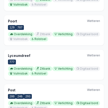
🗑️
Vuilnisbak
♿
Rolstoel
Poort
Wetteren
129
707
🌧️
Overdekking
🪑
Zitbank
💡
Verlichting
📺
Digitaal bord
🗑️
Vuilnisbak
♿
Rolstoel
Lyceumdreef
Wetteren
777
🌧️
Overdekking
🪑
Zitbank
💡
Verlichting
📺
Digitaal bord
🗑️
Vuilnisbak
♿
Rolstoel
Post
Wetteren
200
246
293
🌧️
Overdekking
🪑
Zitbank
💡
Verlichting
📺
Digitaal bord
🗑️
Vuilnisbak
♿
Rolstoel