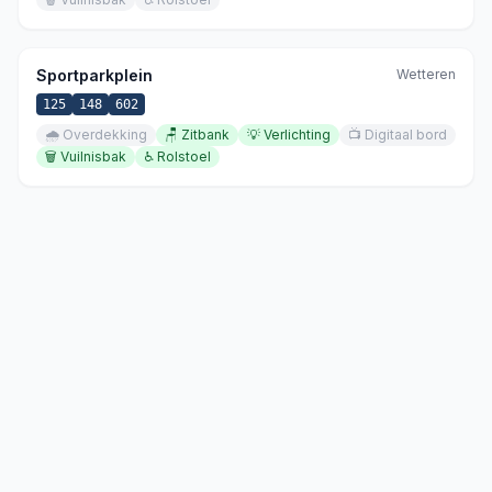
Sportparkplein
Wetteren
125
148
602
🌧️
Overdekking
🪑
Zitbank
💡
Verlichting
📺
Digitaal bord
🗑️
Vuilnisbak
♿
Rolstoel