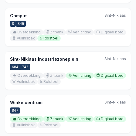
Campus
Sint-Niklaas
8
346
🌧️
Overdekking
🪑
Zitbank
💡
Verlichting
📺
Digitaal bord
🗑️
Vuilnisbak
♿
Rolstoel
Sint-Niklaas Industriezoneplein
Sint-Niklaas
684
743
🌧️
Overdekking
🪑
Zitbank
💡
Verlichting
📺
Digitaal bord
🗑️
Vuilnisbak
♿
Rolstoel
Winkelcentrum
Sint-Niklaas
847
🌧️
Overdekking
🪑
Zitbank
💡
Verlichting
📺
Digitaal bord
🗑️
Vuilnisbak
♿
Rolstoel