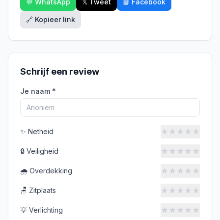
💬 WhatsApp
𝕏 Tweet
📘 Facebook
🔗 Kopieer link
Schrijf een review
Je naam *
★
★
★
★
★
✨
Netheid
★
★
★
★
★
🔒
Veiligheid
★
★
★
★
★
🌧️
Overdekking
★
★
★
★
★
🪑
Zitplaats
★
★
★
★
★
💡
Verlichting