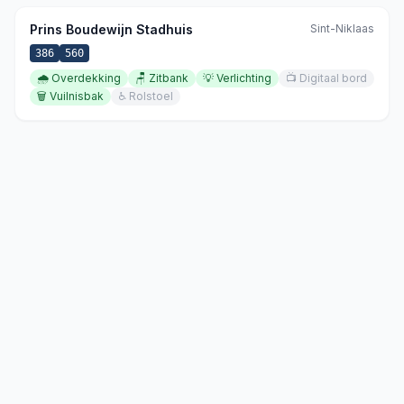
Prins Boudewijn Stadhuis
Sint-Niklaas
386
560
🌧️
Overdekking
🪑
Zitbank
💡
Verlichting
📺
Digitaal bord
🗑️
Vuilnisbak
♿
Rolstoel