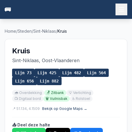
🚌
Home
/
Steden
/
Sint-Niklaas
/
Kruis
Kruis
Sint-Niklaas
,
Oost-Vlaanderen
Lijn
73
Lijn
425
Lijn
482
Lijn
564
Lijn
656
Lijn
882
🌧️
Overdekking
🪑
Zitbank
💡
Verlichting
📺
Digitaal bord
🗑️
Vuilnisbak
♿
Rolstoel
📍
51.134
,
4.1509
Bekijk op Google Maps →
📤 Deel deze halte