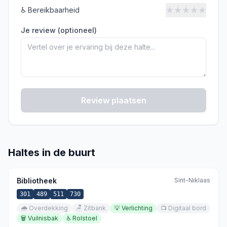
★
★
★
★
★
♿
Bereikbaarheid
Je review (optioneel)
Review plaatsen
Haltes in de buurt
Bibliotheek
Sint-Niklaas
301
489
511
730
🌧️
Overdekking
🪑
Zitbank
💡
Verlichting
📺
Digitaal bord
🗑️
Vuilnisbak
♿
Rolstoel