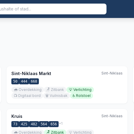
Sint-Niklaas Markt
Sint-Niklaas
50
444
668
🌧️
Overdekking
🪑
Zitbank
💡
Verlichting
📺
Digitaal bord
🗑️
Vuilnisbak
♿
Rolstoel
Kruis
Sint-Niklaas
+
1
73
425
482
564
656
🌧️
Overdekking
🪑
Zitbank
💡
Verlichting