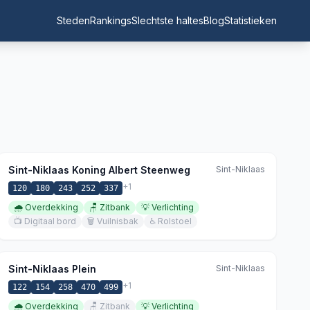
Steden
Rankings
Slechtste haltes
Blog
Statistieken
Sint-Niklaas Koning Albert Steenweg
Sint-Niklaas
+
1
120
180
243
252
337
🌧️
Overdekking
🪑
Zitbank
💡
Verlichting
📺
Digitaal bord
🗑️
Vuilnisbak
♿
Rolstoel
Sint-Niklaas Plein
Sint-Niklaas
+
1
122
154
258
470
499
🌧️
Overdekking
🪑
Zitbank
💡
Verlichting