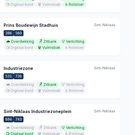
📺
Digitaal bord
🗑️
Vuilnisbak
♿
Rolstoel
Prins Boudewijn Stadhuis
Sint-Niklaas
386
560
🌧️
Overdekking
🪑
Zitbank
💡
Verlichting
📺
Digitaal bord
🗑️
Vuilnisbak
♿
Rolstoel
Industriezone
Sint-Niklaas
531
736
🌧️
Overdekking
🪑
Zitbank
💡
Verlichting
📺
Digitaal bord
🗑️
Vuilnisbak
♿
Rolstoel
Sint-Niklaas Industriezoneplein
Sint-Niklaas
684
743
🌧️
Overdekking
🪑
Zitbank
💡
Verlichting
📺
Digitaal bord
🗑️
Vuilnisbak
♿
Rolstoel