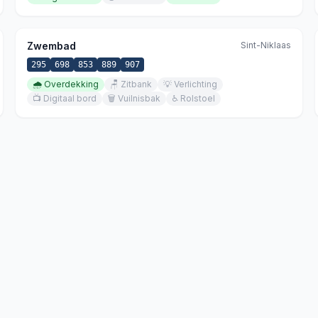
Zwembad
Sint-Niklaas
295
698
853
889
907
🌧️
Overdekking
🪑
Zitbank
💡
Verlichting
📺
Digitaal bord
🗑️
Vuilnisbak
♿
Rolstoel