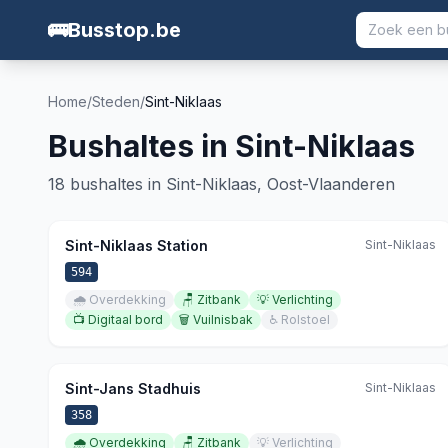
🚌
Busstop.be
Home
/
Steden
/
Sint-Niklaas
Bushaltes in
Sint-Niklaas
18
bushaltes in
Sint-Niklaas
,
Oost-Vlaanderen
Sint-Niklaas Station
Sint-Niklaas
594
🌧️
Overdekking
🪑
Zitbank
💡
Verlichting
📺
Digitaal bord
🗑️
Vuilnisbak
♿
Rolstoel
Sint-Jans Stadhuis
Sint-Niklaas
358
🌧️
Overdekking
🪑
Zitbank
💡
Verlichting