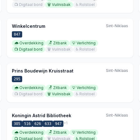
📺
Digitaal bord
🗑️
Vuilnisbak
♿
Rolstoel
Winkelcentrum
Sint-Niklaas
847
🌧️
Overdekking
🪑
Zitbank
💡
Verlichting
📺
Digitaal bord
🗑️
Vuilnisbak
♿
Rolstoel
Prins Boudewijn Kruisstraat
Sint-Niklaas
295
🌧️
Overdekking
🪑
Zitbank
💡
Verlichting
📺
Digitaal bord
🗑️
Vuilnisbak
♿
Rolstoel
Koningin Astrid Bibliotheek
Sint-Niklaas
+
1
305
516
626
633
947
🌧️
Overdekking
🪑
Zitbank
💡
Verlichting
📺
Digitaal bord
🗑️
Vuilnisbak
♿
Rolstoel