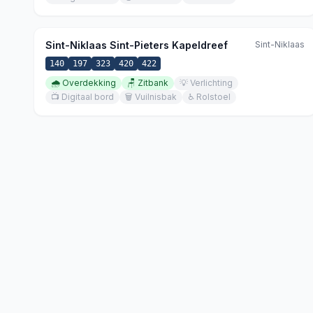
Sint-Niklaas Sint-Pieters Kapeldreef
Sint-Niklaas
140
197
323
420
422
🌧️
Overdekking
🪑
Zitbank
💡
Verlichting
📺
Digitaal bord
🗑️
Vuilnisbak
♿
Rolstoel