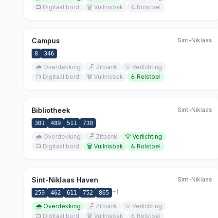
📺
Digitaal bord
🗑️
Vuilnisbak
♿
Rolstoel
Campus
Sint-Niklaas
8
346
🌧️
Overdekking
🪑
Zitbank
💡
Verlichting
📺
Digitaal bord
🗑️
Vuilnisbak
♿
Rolstoel
Bibliotheek
Sint-Niklaas
301
489
511
730
🌧️
Overdekking
🪑
Zitbank
💡
Verlichting
📺
Digitaal bord
🗑️
Vuilnisbak
♿
Rolstoel
Sint-Niklaas Haven
Sint-Niklaas
+
1
259
462
611
752
865
🌧️
Overdekking
🪑
Zitbank
💡
Verlichting
📺
Digitaal bord
🗑️
Vuilnisbak
♿
Rolstoel