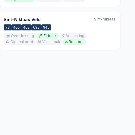
Sint-Niklaas Veld
Sint-Niklaas
78
406
463
698
945
🌧️
Overdekking
🪑
Zitbank
💡
Verlichting
📺
Digitaal bord
🗑️
Vuilnisbak
♿
Rolstoel