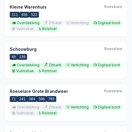
Kleine Warenhuis
Roeselare
311
456
522
🌧️
Overdekking
🪑
Zitbank
💡
Verlichting
📺
Digitaal bord
🗑️
Vuilnisbak
♿
Rolstoel
Schouwburg
Roeselare
49
139
🌧️
Overdekking
🪑
Zitbank
💡
Verlichting
📺
Digitaal bord
🗑️
Vuilnisbak
♿
Rolstoel
Roeselare Grote Brandweer
Roeselare
71
241
384
506
765
🌧️
Overdekking
🪑
Zitbank
💡
Verlichting
📺
Digitaal bord
🗑️
Vuilnisbak
♿
Rolstoel