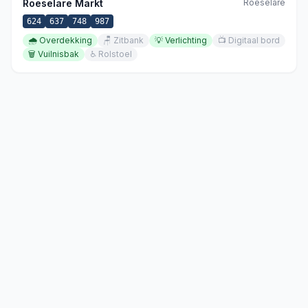
Roeselare Markt
Roeselare
624
637
748
987
🌧️
Overdekking
🪑
Zitbank
💡
Verlichting
📺
Digitaal bord
🗑️
Vuilnisbak
♿
Rolstoel