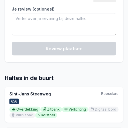
Je review (optioneel)
Review plaatsen
Haltes in de buurt
Sint-Jans Steenweg
Roeselare
656
🌧️
Overdekking
🪑
Zitbank
💡
Verlichting
📺
Digitaal bord
🗑️
Vuilnisbak
♿
Rolstoel