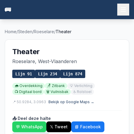
🚌
Home
/
Steden
/
Roeselare
/
Theater
Theater
Roeselare
,
West-Vlaanderen
Lijn
91
Lijn
234
Lijn
874
🌧️
Overdekking
🪑
Zitbank
💡
Verlichting
📺
Digitaal bord
🗑️
Vuilnisbak
♿
Rolstoel
📍
50.9284
,
3.0963
Bekijk op Google Maps →
📤 Deel deze halte
💬 WhatsApp
𝕏 Tweet
📘 Facebook