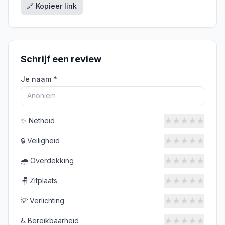
🔗 Kopieer link
Schrijf een review
Je naam *
★
★
★
★
★
✨
Netheid
★
★
★
★
★
🔒
Veiligheid
★
★
★
★
★
🌧️
Overdekking
★
★
★
★
★
🪑
Zitplaats
★
★
★
★
★
💡
Verlichting
★
★
★
★
★
♿
Bereikbaarheid