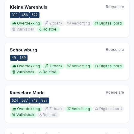
Kleine Warenhuis
Roeselare
311
456
522
🌧️
Overdekking
🪑
Zitbank
💡
Verlichting
📺
Digitaal bord
🗑️
Vuilnisbak
♿
Rolstoel
Schouwburg
Roeselare
49
139
🌧️
Overdekking
🪑
Zitbank
💡
Verlichting
📺
Digitaal bord
🗑️
Vuilnisbak
♿
Rolstoel
Roeselare Markt
Roeselare
624
637
748
987
🌧️
Overdekking
🪑
Zitbank
💡
Verlichting
📺
Digitaal bord
🗑️
Vuilnisbak
♿
Rolstoel