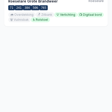
Roeselare Grote Brandweer
Roeselare
71
241
384
506
765
🌧️
Overdekking
🪑
Zitbank
💡
Verlichting
📺
Digitaal bord
🗑️
Vuilnisbak
♿
Rolstoel