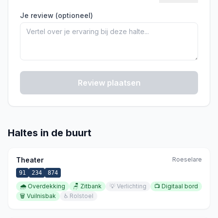
Je review (optioneel)
Review plaatsen
Haltes in de buurt
Theater
Roeselare
91
234
874
🌧️
Overdekking
🪑
Zitbank
💡
Verlichting
📺
Digitaal bord
🗑️
Vuilnisbak
♿
Rolstoel