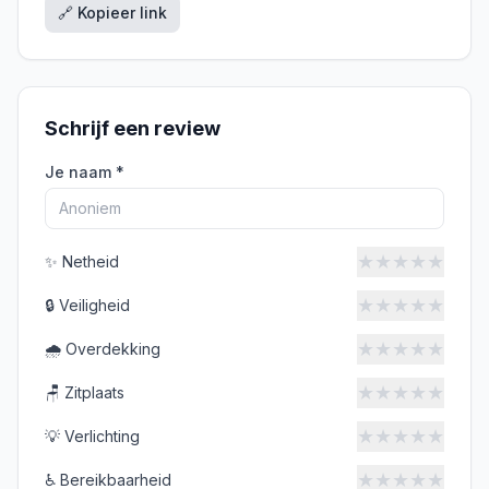
🔗 Kopieer link
Schrijf een review
Je naam *
★
★
★
★
★
✨
Netheid
★
★
★
★
★
🔒
Veiligheid
★
★
★
★
★
🌧️
Overdekking
★
★
★
★
★
🪑
Zitplaats
★
★
★
★
★
💡
Verlichting
★
★
★
★
★
♿
Bereikbaarheid