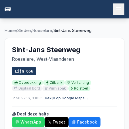
🚌
Home
/
Steden
/
Roeselare
/
Sint-Jans Steenweg
Sint-Jans Steenweg
Roeselare
,
West-Vlaanderen
Lijn
656
🌧️
Overdekking
🪑
Zitbank
💡
Verlichting
📺
Digitaal bord
🗑️
Vuilnisbak
♿
Rolstoel
📍
50.9256
,
3.1035
Bekijk op Google Maps →
📤 Deel deze halte
💬 WhatsApp
𝕏 Tweet
📘 Facebook