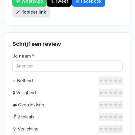
💬 WhatsApp
𝕏 Tweet
📘 Facebook
🔗 Kopieer link
Schrijf een review
Je naam *
★
★
★
★
★
✨
Netheid
★
★
★
★
★
🔒
Veiligheid
★
★
★
★
★
🌧️
Overdekking
★
★
★
★
★
🪑
Zitplaats
★
★
★
★
★
💡
Verlichting