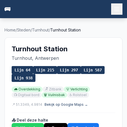
🚌
Home
/
Steden
/
Turnhout
/
Turnhout Station
Turnhout Station
Turnhout
,
Antwerpen
Lijn
64
Lijn
215
Lijn
297
Lijn
587
Lijn
938
🌧️
Overdekking
🪑
Zitbank
💡
Verlichting
📺
Digitaal bord
🗑️
Vuilnisbak
♿
Rolstoel
📍
51.3349
,
4.9814
Bekijk op Google Maps →
📤 Deel deze halte