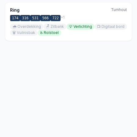
Ring
Turnhout
+
1
174
316
531
566
722
🌧️
Overdekking
🪑
Zitbank
💡
Verlichting
📺
Digitaal bord
🗑️
Vuilnisbak
♿
Rolstoel