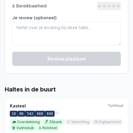
★
★
★
★
★
♿
Bereikbaarheid
Je review (optioneel)
Review plaatsen
Haltes in de buurt
Kasteel
Turnhout
+
1
18
86
542
660
840
🌧️
Overdekking
🪑
Zitbank
💡
Verlichting
📺
Digitaal bord
🗑️
Vuilnisbak
♿
Rolstoel