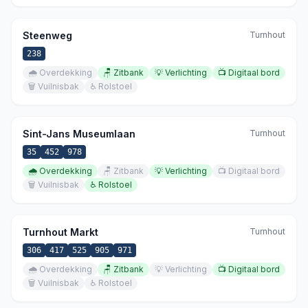
Steenweg
Turnhout
238
🌧️
Overdekking
🪑
Zitbank
💡
Verlichting
📺
Digitaal bord
🗑️
Vuilnisbak
♿
Rolstoel
Sint-Jans Museumlaan
Turnhout
35
452
978
🌧️
Overdekking
🪑
Zitbank
💡
Verlichting
📺
Digitaal bord
🗑️
Vuilnisbak
♿
Rolstoel
Turnhout Markt
Turnhout
306
417
525
905
971
🌧️
Overdekking
🪑
Zitbank
💡
Verlichting
📺
Digitaal bord
🗑️
Vuilnisbak
♿
Rolstoel