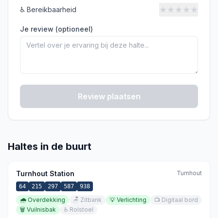
★
★
★
★
★
♿
Bereikbaarheid
Je review (optioneel)
Review plaatsen
Haltes in de buurt
Turnhout Station
Turnhout
64
215
297
587
938
🌧️
Overdekking
🪑
Zitbank
💡
Verlichting
📺
Digitaal bord
🗑️
Vuilnisbak
♿
Rolstoel