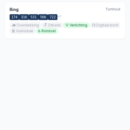
Ring
Turnhout
+
1
174
316
531
566
722
🌧️
Overdekking
🪑
Zitbank
💡
Verlichting
📺
Digitaal bord
🗑️
Vuilnisbak
♿
Rolstoel