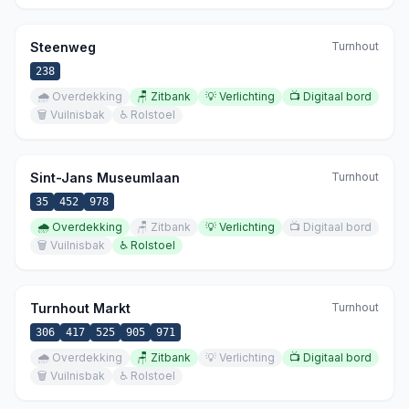
Steenweg
Turnhout
238
🌧️
Overdekking
🪑
Zitbank
💡
Verlichting
📺
Digitaal bord
🗑️
Vuilnisbak
♿
Rolstoel
Sint-Jans Museumlaan
Turnhout
35
452
978
🌧️
Overdekking
🪑
Zitbank
💡
Verlichting
📺
Digitaal bord
🗑️
Vuilnisbak
♿
Rolstoel
Turnhout Markt
Turnhout
306
417
525
905
971
🌧️
Overdekking
🪑
Zitbank
💡
Verlichting
📺
Digitaal bord
🗑️
Vuilnisbak
♿
Rolstoel