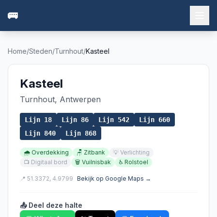
🚌
Home
/
Steden
/
Turnhout
/
Kasteel
Kasteel
Turnhout
,
Antwerpen
Lijn
18
Lijn
86
Lijn
542
Lijn
660
Lijn
840
Lijn
868
🌧️
Overdekking
🪑
Zitbank
💡
Verlichting
📺
Digitaal bord
🗑️
Vuilnisbak
♿
Rolstoel
📍
51.3372
,
4.9799
Bekijk op Google Maps →
📤 Deel deze halte