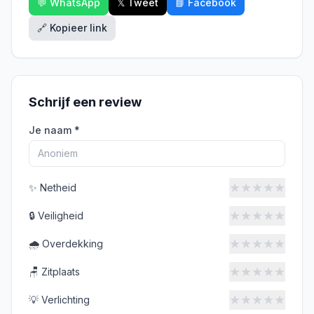
💬 WhatsApp
𝕏 Tweet
📘 Facebook
🔗 Kopieer link
Schrijf een review
Je naam *
★
★
★
★
★
✨
Netheid
★
★
★
★
★
🔒
Veiligheid
★
★
★
★
★
🌧️
Overdekking
★
★
★
★
★
🪑
Zitplaats
★
★
★
★
★
💡
Verlichting